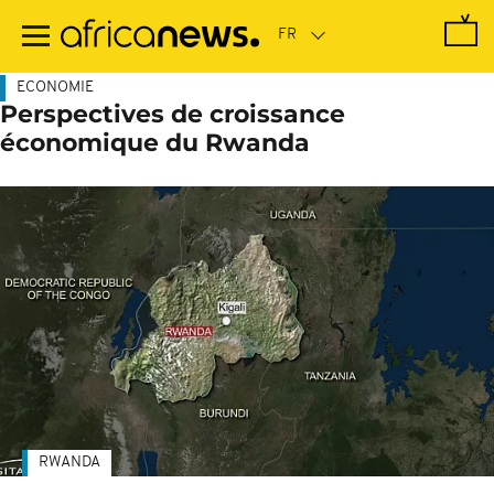
Passer
au
contenu
principal
ECONOMIE
Perspectives de croissance
économique du Rwanda
RWANDA