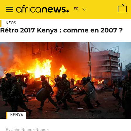
Passer
au
contenu
principal
INFOS
Rétro 2017 Kenya : comme en 2007 ?
KENYA
By John Ndinga Ngoma