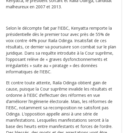
Kenyatta, le président sortant et Raila Odinga, candidat
malheureux en 2007 et 2013.
Selon le décompte fait par l’IEBC, Kenyatta remporte la
présidentielle dès le premier tour avec près de 55% de
voix contre 44% pour Raila Odinga. Insatisfait de ces
résultats, ce dernier va poursuivre son combat sur le plan
juridique. Dans sa requête introduite à la Cour suprême,
l’opposant relève de « graves dysfonctionnements et
irrégularités » suite au « piratage » des données
informatiques de l’IEBC.
Et contre toute attente, Raila Odinga obtient gain de
cause, puisque la Cour suprême invalide les résultats et
ordonne à l’IEBC d’effectuer des réformes en vue
d’améliorer l’ingénierie électorale. Mais, les réformes de
l’IEBC, notamment sa recomposition ne satisfont pas
Odinga. L’opposition appelle ainsi à une série de
manifestations. Lesquelles manifestations seront à la
base des heurts entre manifestants et forces de l’ordre.
Des blessés, des morts et des arrestations vont être