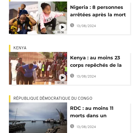
Nigeria : 8 personnes
arrêtées après la mort
du fils de Davido
13/08/2024
00:56
KENYA
Kenya : au moins 23
corps repêchés de la
rivière Enziu après un
13/08/2024
accident
01:35
RÉPUBLIQUE DÉMOCRATIQUE DU CONGO
RDC : au moins 11
morts dans un
naufrage sur le lac
13/08/2024
Tanganyika