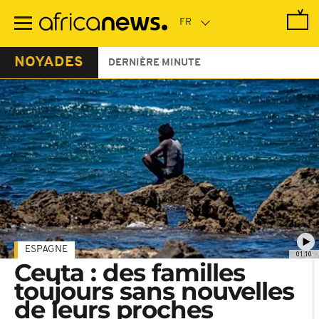
Passer
au
contenu
principal
NOYADES
DERNIÈRE MINUTE
ESPAGNE
01:10
Ceuta : des familles
toujours sans nouvelles
de leurs proches