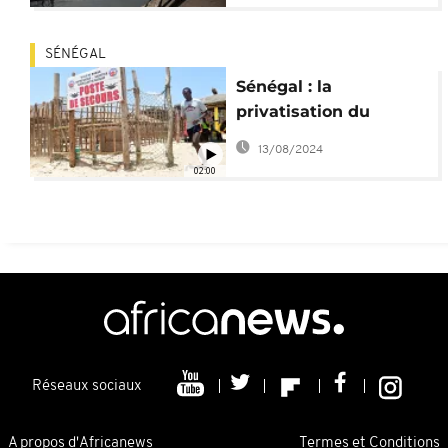
SÉNÉGAL
Sénégal : la
privatisation du
littoral augmente le
13/08/2024
nombre de noyades
02:00
Réseaux sociaux
A propos d'Africanews
Termes et Conditions