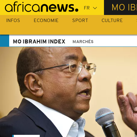
Passer
MO IB
au
contenu
INFOS
ECONOMIE
SPORT
CULTURE
principal
MO IBRAHIM INDEX
MARCHÉS