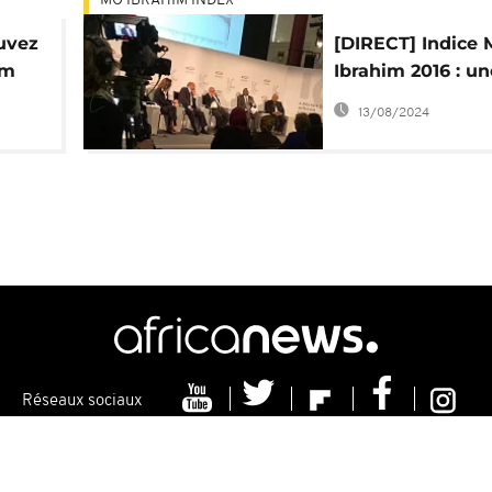
MO IBRAHIM INDEX
ouvez
[DIRECT] Indice 
im
Ibrahim 2016 : un
ance
décennie de la
13/08/2024
gouvernance afri
Réseaux sociaux
ns
Contacts
Politique de Cookie
Distribution
Publicit