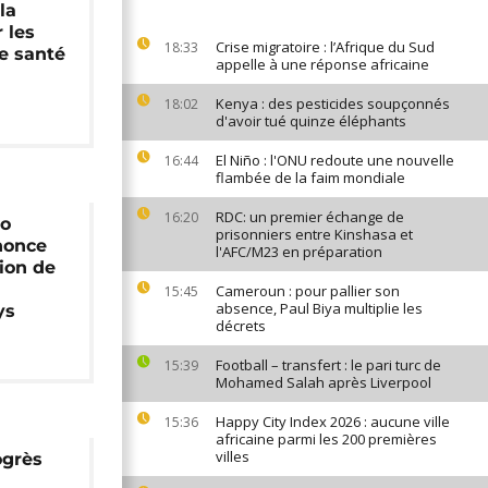
la
 les
Crise migratoire : l’Afrique du Sud
18:33
e santé
appelle à une réponse africaine
Kenya : des pesticides soupçonnés
18:02
d'avoir tué quinze éléphants
El Niño : l'ONU redoute une nouvelle
16:44
flambée de la faim mondiale
RDC: un premier échange de
16:20
Mo
prisonniers entre Kinshasa et
nonce
l'AFC/M23 en préparation
ion de
Cameroun : pour pallier son
15:45
absence, Paul Biya multiplie les
ys
décrets
Football – transfert : le pari turc de
15:39
Mohamed Salah après Liverpool
Happy City Index 2026 : aucune ville
15:36
africaine parmi les 200 premières
villes
ogrès