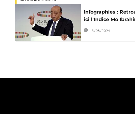
MO IBRAHIM INDEX
Infographies : Retr
ici l'Indice Mo Ibrah
2015 de la gouvern
13/08/2024
africaine
A propos d'Africanews
Termes et Conditio