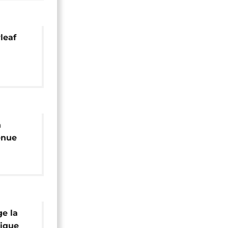
leaf
r
ain
n
enue
ens,
ains" -
ge la
rique