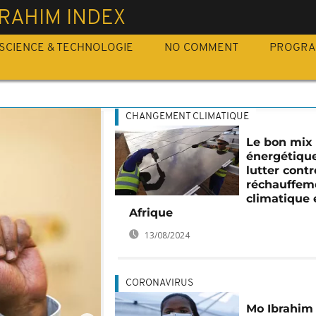
RAHIM INDEX
SCIENCE & TECHNOLOGIE
NO COMMENT
PROGR
CHANGEMENT CLIMATIQUE
Le bon mix
énergétiqu
lutter contr
réchauffem
climatique 
Afrique
13/08/2024
CORONAVIRUS
Mo Ibrahim 