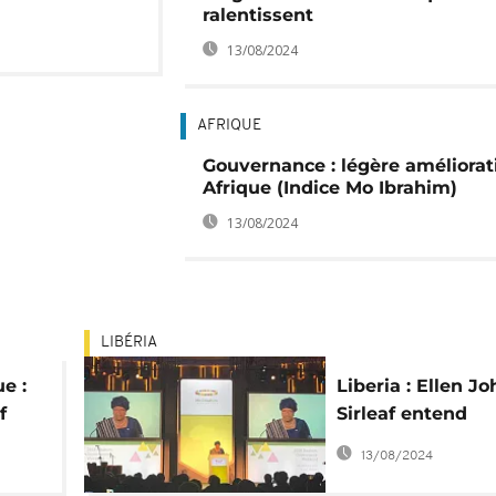
ralentissent
13/08/2024
AFRIQUE
Gouvernance : légère améliorat
Afrique (Indice Mo Ibrahim)
13/08/2024
LIBÉRIA
e :
Liberia : Ellen J
f
Sirleaf entend
par
poursuivre sa lu
13/08/2024
l'autonomisation