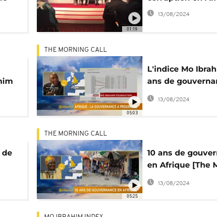
unes
13/08/2024
01:19
THE MORNING CALL
L'indice Mo Ibrah
ahim
ans de gouverna
[The Morning Cal
13/08/2024
05:03
THE MORNING CALL
 de
10 ans de gouve
en Afrique [The 
Call]
13/08/2024
05:25