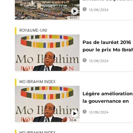
du chômage des je
13/08/2024
01:17
ROYAUME-UNI
Pas de lauréat 2016
pour le prix Mo Ibr
de la "bonne
13/08/2024
gouvernance" en
Afrique
MO IBRAHIM INDEX
Légère amélioration
la gouvernance en
Afrique
13/08/2024
02:46