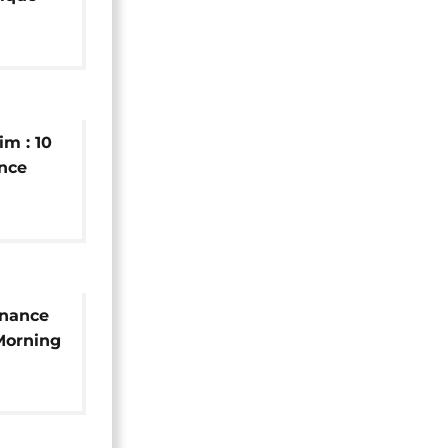
im : 10
nce
l]
rnance
Morning