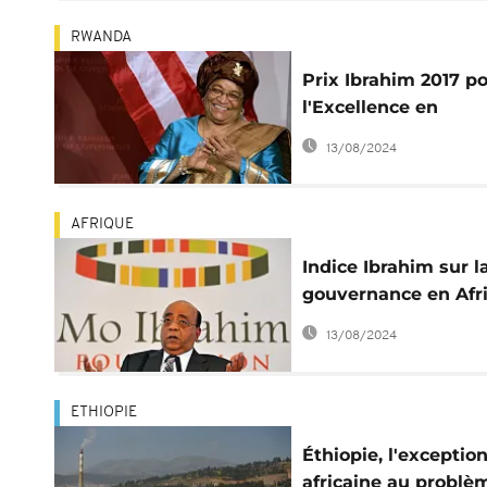
s'accrochent au
pouvoir ?
RWANDA
Prix Ibrahim 2017 p
l'Excellence en
Leadership Africain
13/08/2024
aujourd'hui entre le
mains d'Ellen John
Sirleaf
AFRIQUE
Indice Ibrahim sur l
gouvernance en Afr
2017 : les bons et le
13/08/2024
mauvais élèves
ETHIOPIE
Éthiopie, l'exceptio
africaine au problè