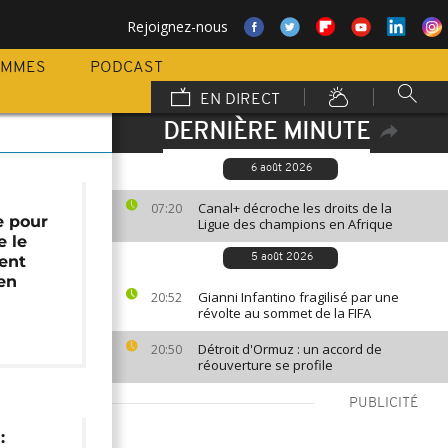
Rejoignez-nous
AMMES
PODCAST
EN DIRECT
DERNIÈRE MINUTE
6 août 2026
Canal+ décroche les droits de la
07:20
e pour
Ligue des champions en Afrique
e le
ent
5 août 2026
en
Gianni Infantino fragilisé par une
20:52
révolte au sommet de la FIFA
Détroit d'Ormuz : un accord de
20:50
réouverture se profile
PUBLICITÉ
: