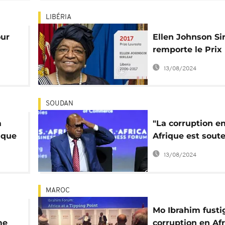
femme
LIBÉRIA
our
Ellen Johnson Sir
remporte le Prix
Ibrahim 2017 pou
13/08/2024
s
l'Excellence en
son
Leadership Afric
SOUDAN
a
"La corruption e
ique
Afrique est sout
s
par les hommes
13/08/2024
d'affaires europé
chinois et améric
Mo Ibrahim
MAROC
n
Mo Ibrahim fusti
me
corruption en Af