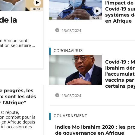
l'impact de 
Covid-19 sur
02:00
systèmes d
de la
02:35
en Afrique
13/08/2024
n Afrique sont
ion sécuritaire ...
CORONAVIRUS
Covid-19 : 
Ibrahim dé
l'accumulat
vaccins par
certains pa
e progrès, les
13/08/2024
x sont les clés
 l'Afrique"
st réputé,
GOUVERNEMENT
on combat pour la
en Afrique depuis
 À l'occasion des
Indice Mo Ibrahim 2020 : les pr
de gouvernance en Afrique