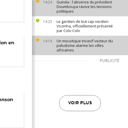
Guinée : l'absence du président
14:24
Doumbouya ravive les tensions
politiques
Le gardien de but cap-verdien
14:23
Vozinha, officiellement présenté
par Colo-Colo
Un moustique invasif vecteur du
14:14
ion en
paludisme alarme les villes
africaines
PUBLICITÉ
ohnson
VOIR PLUS
tte pour
 de la