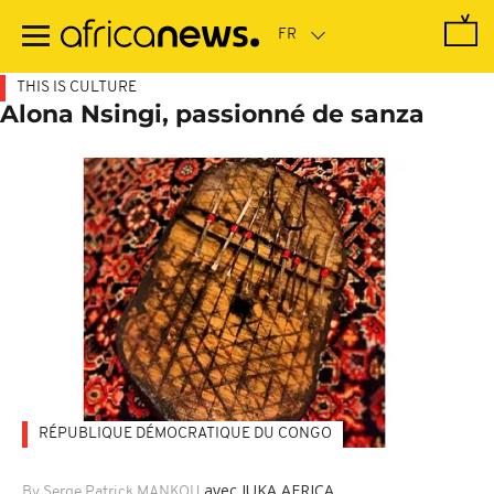
Passer
au
contenu
principal
THIS IS CULTURE
Alona Nsingi, passionné de sanza
RÉPUBLIQUE DÉMOCRATIQUE DU CONGO
avec JUKA AFRICA
By Serge Patrick MANKOU