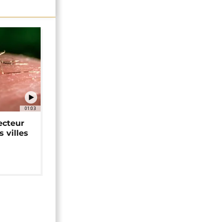
01:03
ecteur
 villes