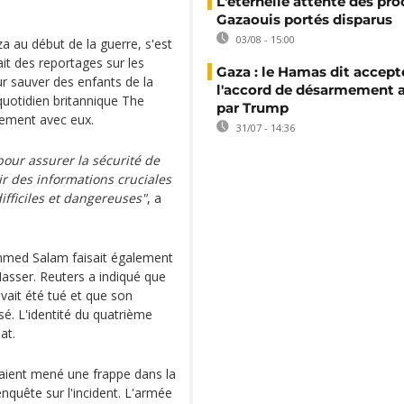
L'éternelle attente des pr
Gazaouis portés disparus
03/08 - 15:00
a au début de la guerre, s'est
it des reportages sur les
Gaza : le Hamas dit accept
ur sauver des enfants de la
l'accord de désarmement 
quotidien britannique The
par Trump
lement avec eux.
31/07 - 14:36
pour assurer la sécurité de
ir des informations cruciales
ifficiles et dangereuses"
, a
mmed Salam faisait également
Nasser. Reuters a indiqué que
ait été tué et que son
é. L'identité du quatrième
at.
vaient mené une frappe dans la
enquête sur l'incident. L'armée