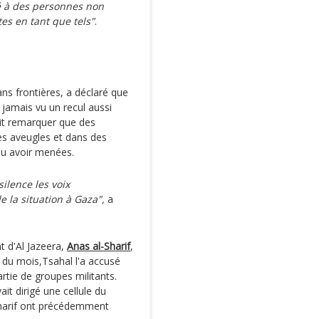
sé à des personnes non
tes en tant que tels"
.
ans frontières, a déclaré que
t jamais vu un recul aussi
fait remarquer que des
pes aveugles et dans des
nu avoir menées.
silence les voix
 la situation à Gaza",
a
 d'Al Jazeera,
Anas al-Sharif
,
ut du mois,Tsahal l'a accusé
artie de groupes militants.
it dirigé une cellule du
Sharif ont précédemment