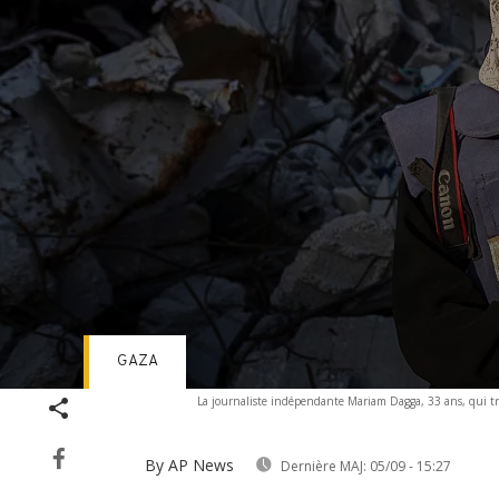
GAZA
Volume
La journaliste indépendante Mariam Dagga, 33 ans, qui trav
90%
By AP News
Dernière MAJ:
05/09 - 15:27