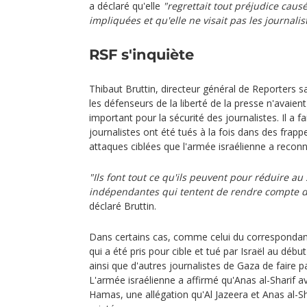
a déclaré qu'elle
"regrettait tout préjudice cau
impliquées et qu'elle ne visait pas les journalis
RSF s'inquiète
Thibaut Bruttin, directeur général de Reporters s
les défenseurs de la liberté de la presse n'avaien
important pour la sécurité des journalistes. Il a 
journalistes ont été tués à la fois dans des frap
attaques ciblées que l'armée israélienne a recon
"Ils font tout ce qu'ils peuvent pour réduire au 
indépendantes qui tentent de rendre compte de
déclaré Bruttin.
Dans certains cas, comme celui du correspondant
qui a été pris pour cible et tué par Israël au déb
ainsi que d'autres journalistes de Gaza de faire p
L'armée israélienne a affirmé qu'Anas al-Sharif ava
Hamas, une allégation qu'Al Jazeera et Anas al-