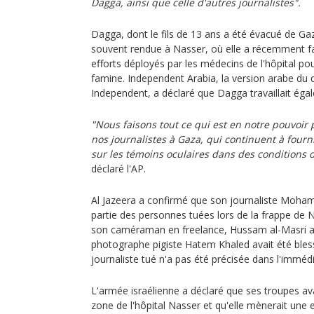
Dagga, ainsi que celle d'autres journalistes".
Dagga, dont le fils de 13 ans a été évacué de Gaz
souvent rendue à Nasser, où elle a récemment fa
efforts déployés par les médecins de l'hôpital po
famine. Independent Arabia, la version arabe du 
Independent, a déclaré que Dagga travaillait éga
"Nous faisons tout ce qui est en notre pouvoir 
nos journalistes à Gaza, qui continuent à fourn
sur les témoins oculaires dans des conditions d
déclaré l'AP.
Al Jazeera a confirmé que son journaliste Moha
partie des personnes tuées lors de la frappe de 
son caméraman en freelance, Hussam al-Masri av
photographe pigiste Hatem Khaled avait été bless
journaliste tué n'a pas été précisée dans l'immédi
L'armée israélienne a déclaré que ses troupes a
zone de l'hôpital Nasser et qu'elle mènerait une 