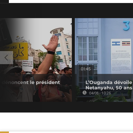
01:45
s dénoncent le président
L’Ouganda dévoile
Netanyahu, 50 ans 
04/08 - 10:26