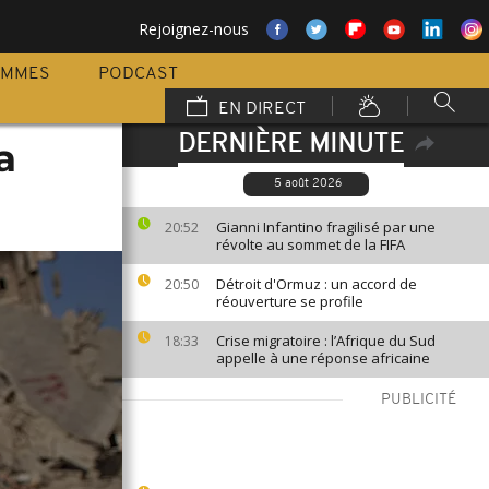
Rejoignez-nous
AMMES
PODCAST
EN DIRECT
DERNIÈRE MINUTE
a
5 août 2026
Gianni Infantino fragilisé par une
20:52
révolte au sommet de la FIFA
Détroit d'Ormuz : un accord de
20:50
réouverture se profile
Crise migratoire : l’Afrique du Sud
18:33
appelle à une réponse africaine
PUBLICITÉ