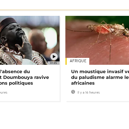
AFRIQUE
01:05
 l'absence du
Un moustique invasif v
nt Doumbouya ravive
du paludisme alarme les
ons politiques
africaines
heures
Il y a 16 heures