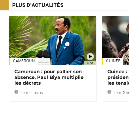
PLUS D'ACTUALITÉS
CAMEROUN
GUINÉE
00:59
Cameroun : pour pallier son
Guinée :
absence, Paul Biya multiplie
préside
les décrets
les tensi
Il y a 14 heures
Il y a 15 