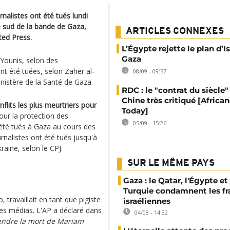
rnalistes ont été tués lundi
le sud de la bande de Gaza,
ARTICLES CONNEXES
ted Press.
L’Égypte rejette le plan d’I
Gaza
 Younis, selon des
t été tuées, selon Zaher al-
08/09 - 09:57
nistère de la Santé de Gaza.
RDC : le "contrat du siècle"
Chine très critiqué [Africa
flits les plus meurtriers pour
Today]
ur la protection des
05/09 - 15:26
 été tués à Gaza au cours des
rnalistes ont été tués jusqu'à
aine, selon le CPJ.
SUR LE MÊME PAYS
Gaza : le Qatar, l'Égypte et 
Turquie condamnent les f
travaillait en tant que pigiste
israéliennes
res médias. L'AP a déclaré dans
04/08 - 14:32
rendre la mort de Mariam