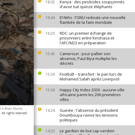
Kenya : des pesticides soupçonnés
18:02
d'avoir tué quinze éléphants
El Niño : l'ONU redoute une nouvelle
16:44
flambée de la faim mondiale
RDC: un premier échange de
16:20
prisonniers entre Kinshasa et
l'AFC/M23 en préparation
Cameroun : pour pallier son
15:45
absence, Paul Biya multiplie les
décrets
Football – transfert : le pari turc de
15:39
Mohamed Salah après Liverpool
Happy City Index 2026 : aucune ville
15:36
africaine parmi les 200 premières
villes
er à Khan Younis.
-
Guinée : l'absence du président
14:24
 All rights reserved.
Doumbouya ravive les tensions
politiques
Le gardien de but cap-verdien
14:23