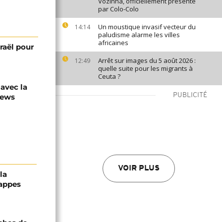
Vozinha, officiellement présenté
par Colo-Colo
Un moustique invasif vecteur du
14:14
paludisme alarme les villes
africaines
sraël pour
Arrêt sur images du 5 août 2026 :
12:49
quelle suite pour les migrants à
Ceuta ?
 avec la
PUBLICITÉ
news
VOIR PLUS
la
rappes