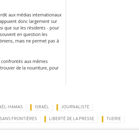
terdit aux médias internationaux
'appuient donc largement sur
si que sur les résidents - pour
 souvent en question les
lestiniens, mais ne permet pas à
nt confrontés aux mêmes
 trouver de la nourriture, pour
AËL-HAMAS
ISRAËL
JOURNALISTE
SANS FRONTIÈRES
LIBERTÉ DE LA PRESSE
TUERIE