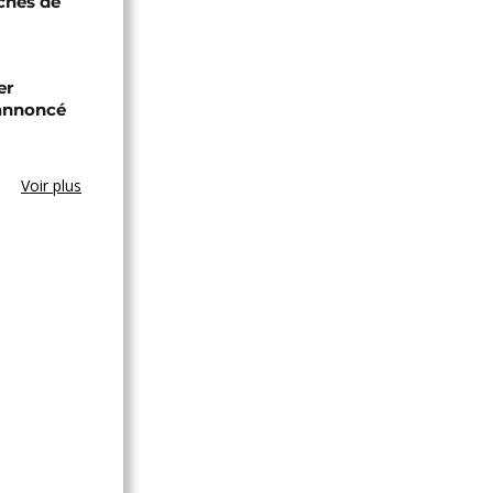
oches de
er
annoncé
Voir plus