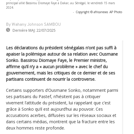
principal allié Bassirou Diomaye Faye à Dakar, au Sénégal, le vendredi 15 mars
2024.
-
Copyright © africanews
AP Photo
By Wahany Johnson SAMBOU
Dernière MAJ:
22/07/2025
Les déclarations du président sénégalais n’ont pas suffi à
apaiser la polémique autour de sa relation avec Ousmane
Sonko. Bassirou Diomaye Faye, le Premier ministre,
affirme qu’il n’y a « aucun problème » avec le chef du
gouvernement, mais les critiques de ce dernier et de ses
partisans continuent de nourrir la controverse.
Certains supporters d’Ousmane Sonko, notamment parmi
ses partisans du Pastef, n’hésitent pas à critiquer
vivement l’attitude du président, lui rappelant que c’est
grâce à Sonko qu’il est aujourd’hui au pouvoir. Ces
accusations acerbes, diffusées sur les réseaux sociaux et
dans certains médias, montrent que la fracture entre les
deux hommes reste profonde.