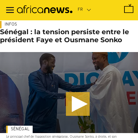
Passer
au
contenu
principal
INFOS
Sénégal : la tension persiste entre le
président Faye et Ousmane Sonko
SÉNÉGAL
Le principal chef de l'opposition sénégalaise, Ousmane Sonko, à droite, et son