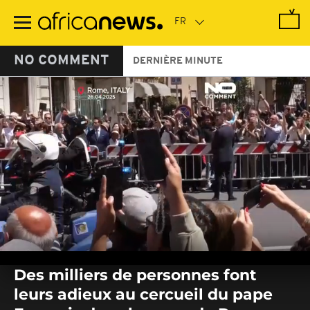
Passer
au
contenu
principal
NO COMMENT
DERNIÈRE MINUTE
0
seconds
Des milliers de personnes font
of
0
leurs adieux au cercueil du pape
seconds