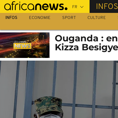
Passer
INFO
au
contenu
INFOS
ECONOMIE
SPORT
CULTURE
principal
Ouganda : en 
Kizza Besigye