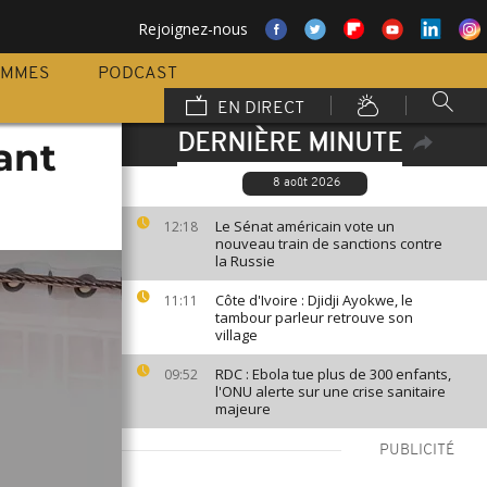
Rejoignez-nous
AMMES
PODCAST
EN DIRECT
DERNIÈRE MINUTE
ant
8 août 2026
Le Sénat américain vote un
12:18
nouveau train de sanctions contre
la Russie
Côte d'Ivoire : Djidji Ayokwe, le
11:11
tambour parleur retrouve son
village
RDC : Ebola tue plus de 300 enfants,
09:52
l'ONU alerte sur une crise sanitaire
majeure
PUBLICITÉ