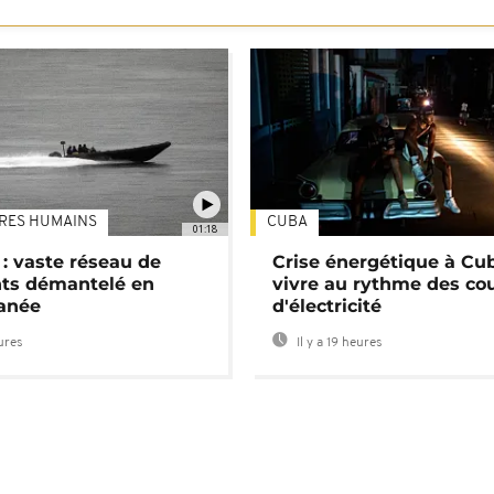
TRES HUMAINS
CUBA
01:18
: vaste réseau de
Crise énergétique à Cub
nts démantelé en
vivre au rythme des co
anée
d'électricité
eures
Il y a 19 heures