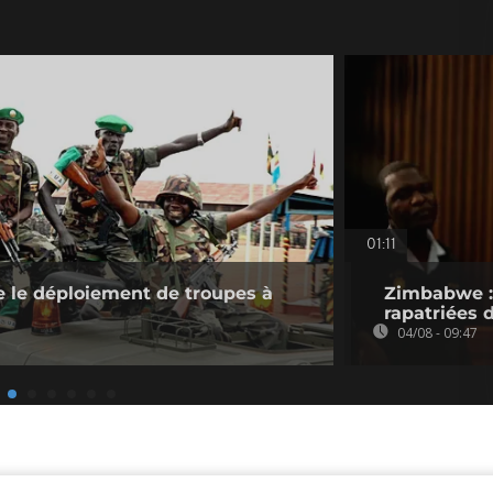
01:11
 le déploiement de troupes à
Zimbabwe : 
rapatriées
04/08 - 09:47