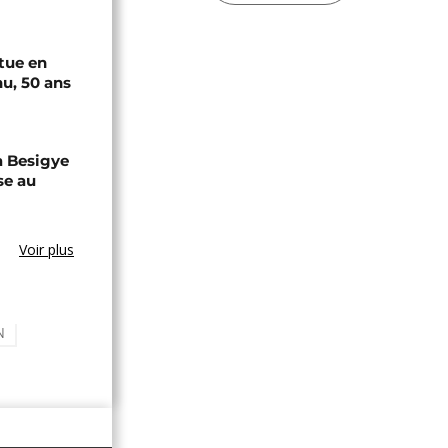
tue en
u, 50 ans
a Besigye
se au
Voir plus
N