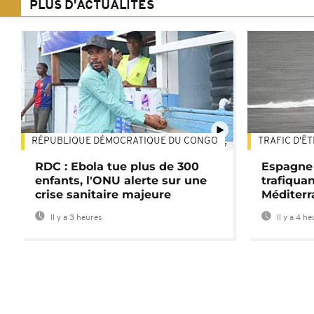
PLUS D'ACTUALITÉS
RÉPUBLIQUE DÉMOCRATIQUE DU CONGO
TRAFIC D'Ê
01:47
RDC : Ebola tue plus de 300
Espagne 
enfants, l'ONU alerte sur une
trafiqua
crise sanitaire majeure
Méditerr
Il y a 3 heures
Il y a 4 h