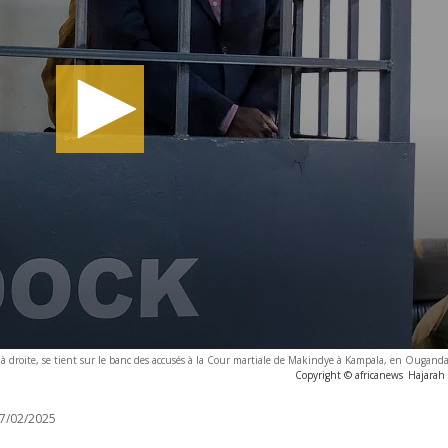
, à droite, se tient sur le banc des accusés à la Cour martiale de Makindye à Kampala, en Ougand
Copyright © africanews
Hajarah
7/02/2025