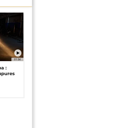
01:54
a :
upures