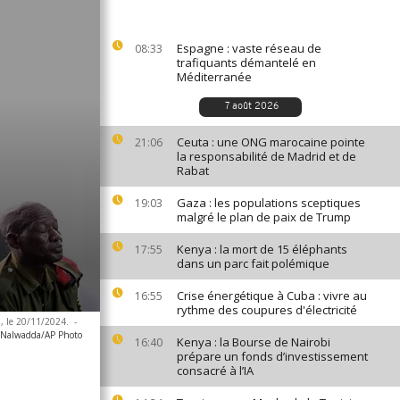
Espagne : vaste réseau de
08:33
trafiquants démantelé en
Méditerranée
7 août 2026
Ceuta : une ONG marocaine pointe
21:06
la responsabilité de Madrid et de
Rabat
Gaza : les populations sceptiques
19:03
malgré le plan de paix de Trump
Kenya : la mort de 15 éléphants
17:55
dans un parc fait polémique
Crise énergétique à Cuba : vivre au
16:55
rythme des coupures d'électricité
a, le 20/11/2024.
-
 Nalwadda/AP Photo
Kenya : la Bourse de Nairobi
16:40
prépare un fonds d’investissement
consacré à l’IA