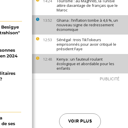
Tourisme : au Maghreb, la Tunisie
14:24
attire davantage de français que le
Maroc
Ghana : l’inflation tombe à 4,6 %, un
13:52
nouveau signe de redressement
a Besigye
économique
trahison"
Sénégal : trois TikTokeurs
12:53
emprisonnés pour avoir critiqué le
président Faye
rsonnes
 en 2024
Kenya : un fauteuil roulant
12:48
écologique et abordable pour les
enfants
itaires
 ?
PUBLICITÉ
a
VOIR PLUS
 de ses