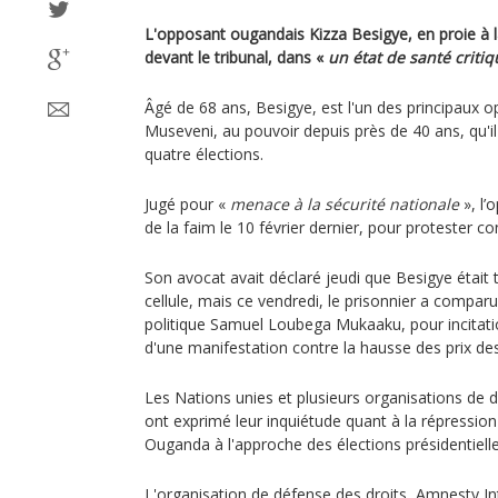
L'opposant ougandais Kizza Besigye, en proie à 
devant le tribunal, dans «
un état de santé critiq
Âgé de 68 ans, Besigye, est l'un des principaux 
Museveni, au pouvoir depuis près de 40 ans, qu'il
quatre élections.
Jugé pour «
menace à la sécurité nationale
», l’
de la faim le 10 février dernier, pour protester co
Son avocat avait déclaré jeudi que Besigye était 
cellule, mais ce vendredi, le prisonnier a comparu
politique Samuel Loubega Mukaaku, pour incitati
d'une manifestation contre la hausse des prix de
Les Nations unies et plusieurs organisations de
ont exprimé leur inquiétude quant à la répression 
Ouganda à l'approche des élections présidentiell
L'organisation de défense des droits, Amnesty Inte