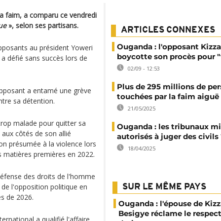
la faim, a comparu ce vendredi
ue
», selon ses partisans.
ARTICLES CONNEXES
Ouganda : l'opposant Kizz
opposants au président Yoweri
boycotte son procès pour "
 a défié sans succès lors de
02/09 - 12:53
Plus de 295 millions de pe
opposant a entamé une grève
touchées par la faim aiguë
ntre sa détention.
21/05/2025
trop malade pour quitter sa
Ouganda : les tribunaux mil
 aux côtés de son allié
autorisés à juger des civils
on présumée à la violence lors
18/04/2025
s matières premières en 2022.
 défense des droits de l'homme
de l'opposition politique en
SUR LE MÊME PAYS
es de 2026.
Ouganda : l'épouse de Kizz
Besigye réclame le respect
rnational a qualifié l'affaire