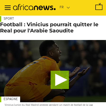
Passer
au
contenu
principal
SPORT
Football : Vinicius pourrait quitter le
Real pour l'Arabie Saoudite
ESPAGNE
Vinicius Junior du Real Madrid proteste pendant un match de football de la Liga