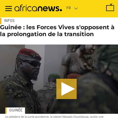
Passer
au
contenu
principal
INFOS
Guinée : les Forces Vives s'opposent à
la prolongation de la transition
GUINÉE
Le président de la junte guinéenne, le colonel Mamady Doumbouya, quitte une