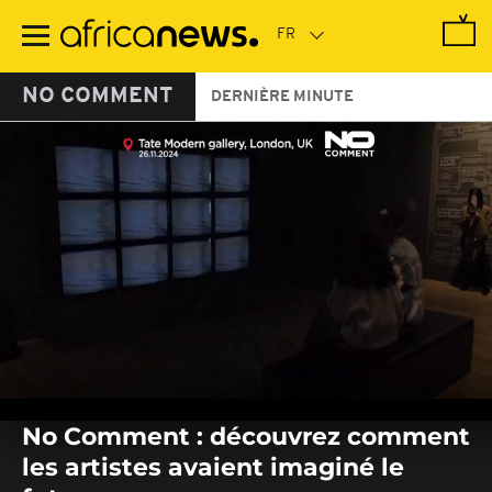
Passer
au
contenu
principal
NO COMMENT
DERNIÈRE MINUTE
0
seconds
No Comment : découvrez comment
of
0
les artistes avaient imaginé le
seconds