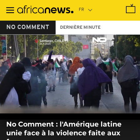
Passer
au
contenu
principal
NO COMMENT
DERNIÈRE MINUTE
0
seconds
No Comment : l'Amérique latine
of
0
unie face à la violence faite aux
seconds