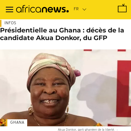
Passer
au
contenu
principal
INFOS
Présidentielle au Ghana : décès de la
candidate Akua Donkor, du GFP
GHANA
Akua Donkor, parti ghanéen de la liberté.
-