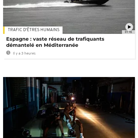
TRAFIC D'ÊTRES HUMAINS
01:18
Espagne : vaste réseau de trafiquants
démantelé en Méditerranée
Il y a 3 heures