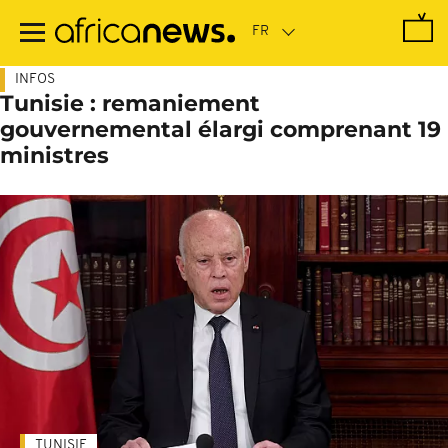
Passer
au
contenu
principal
INFOS
Tunisie : remaniement
gouvernemental élargi comprenant 19
ministres
TUNISIE