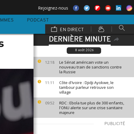
Rejoignez-nous
AMMES
PODCAST
EN DIRECT
DERNIÈRE MINUTE
s
8 août 2026
Le Sénat américain vote un
12:18
nouveau train de sanctions contre
la Russie
Côte d'Ivoire : Djidji Ayokwe, le
11:11
tambour parleur retrouve son
village
RDC : Ebola tue plus de 300 enfants,
09:52
l'ONU alerte sur une crise sanitaire
majeure
PUBLICITÉ