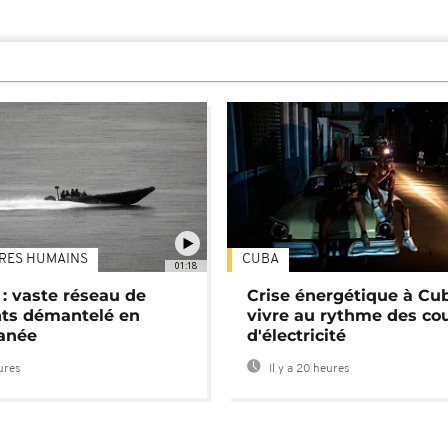
TRES HUMAINS
CUBA
01:18
: vaste réseau de
Crise énergétique à Cub
nts démantelé en
vivre au rythme des co
anée
d'électricité
eures
Il y a 20 heures