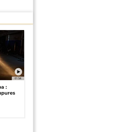
01:54
a :
upures