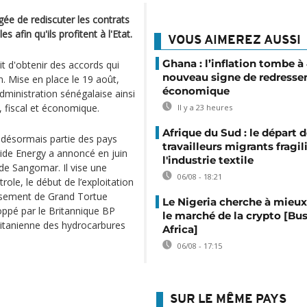
e de rediscuter les contrats
s afin qu'ils profitent à l'Etat.
VOUS AIMEREZ AUSSI
Ghana : l’inflation tombe à
t d'obtenir des accords qui
nouveau signe de redress
. Mise en place le 19 août,
économique
ministration sénégalaise ainsi
, fiscal et économique.
Il y a 23 heures
Afrique du Sud : le départ 
t désormais partie des pays
travailleurs migrants fragil
ide Energy a annoncé en juin
l'industrie textile
de Sangomar. Il vise une
06/08 - 18:21
role, le début de l’exploitation
gisement de Grand Tortue
Le Nigeria cherche à mieux
oppé par le Britannique BP
le marché de la crypto [Bu
ritanienne des hydrocarbures
Africa]
06/08 - 17:15
SUR LE MÊME PAYS