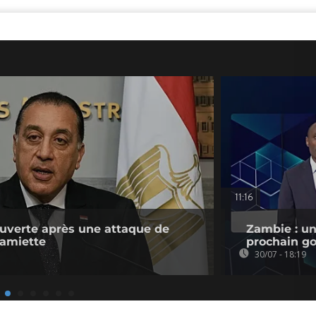
11:16
uverte après une attaque de
Zambie : un
Damiette
prochain go
30/07 - 18:19