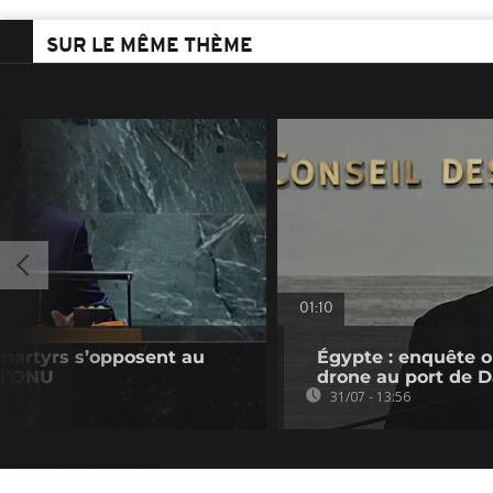
SUR LE MÊME THÈME
01:10
 martyrs s’opposent au
Égypte : enquête o
 l’ONU
drone au port de 
31/07 - 13:56