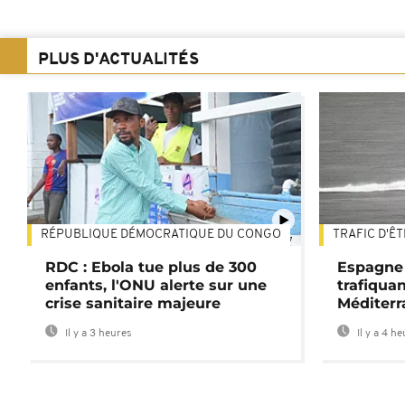
PLUS D'ACTUALITÉS
RÉPUBLIQUE DÉMOCRATIQUE DU CONGO
TRAFIC D'Ê
01:47
RDC : Ebola tue plus de 300
Espagne 
enfants, l'ONU alerte sur une
trafiqua
crise sanitaire majeure
Méditerr
Il y a 3 heures
Il y a 4 h