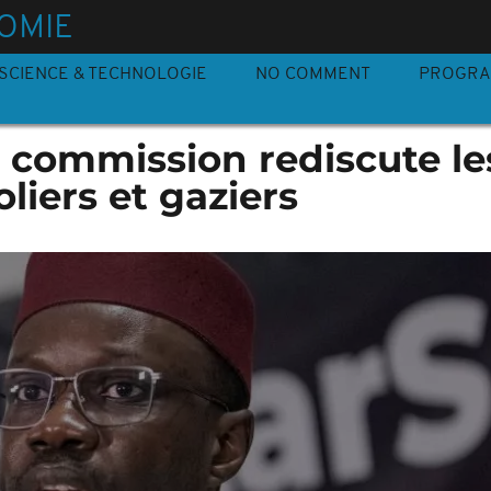
OMIE
SCIENCE & TECHNOLOGIE
NO COMMENT
PROGR
 commission rediscute le
liers et gaziers