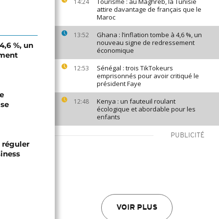
Tourisme : au Maghreb, la Tunisie
14:24
attire davantage de français que le
Maroc
Ghana : l’inflation tombe à 4,6 %, un
13:52
nouveau signe de redressement
 4,6 %, un
économique
ement
Sénégal : trois TikTokeurs
12:53
emprisonnés pour avoir critiqué le
président Faye
de
Kenya : un fauteuil roulant
12:48
ise
écologique et abordable pour les
enfants
PUBLICITÉ
 réguler
siness
VOIR PLUS