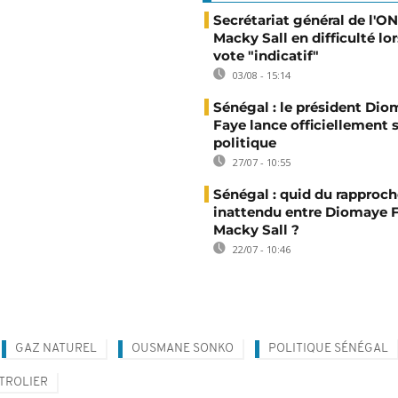
Secrétariat général de l'ON
Macky Sall en difficulté lor
vote "indicatif"
03/08 - 15:14
Sénégal : le président Di
Faye lance officiellement 
politique
27/07 - 10:55
Sénégal : quid du rappro
inattendu entre Diomaye F
Macky Sall ?
22/07 - 10:46
GAZ NATUREL
OUSMANE SONKO
POLITIQUE SÉNÉGAL
TROLIER