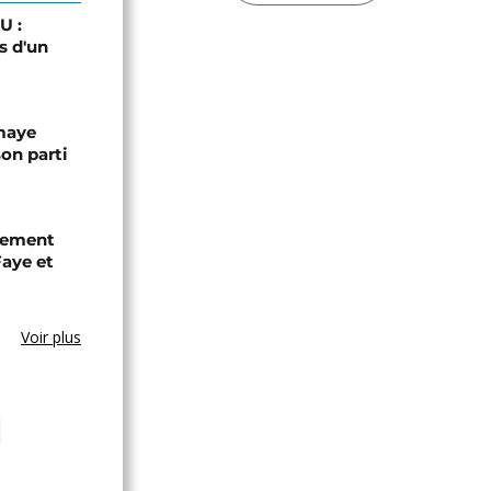
U :
s d'un
omaye
son parti
chement
aye et
Voir plus