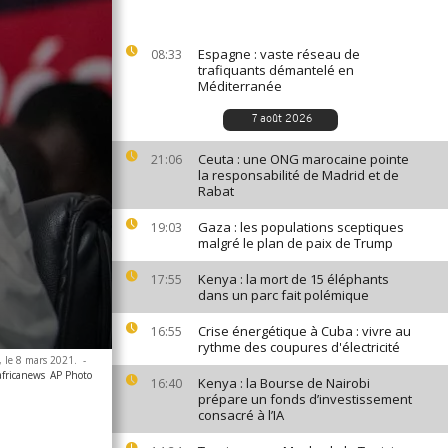
Espagne : vaste réseau de
08:33
trafiquants démantelé en
Méditerranée
7 août 2026
Ceuta : une ONG marocaine pointe
21:06
la responsabilité de Madrid et de
Rabat
Gaza : les populations sceptiques
19:03
malgré le plan de paix de Trump
Kenya : la mort de 15 éléphants
17:55
dans un parc fait polémique
Crise énergétique à Cuba : vivre au
16:55
rythme des coupures d'électricité
, le 8 mars 2021.
-
africanews
AP Photo
Kenya : la Bourse de Nairobi
16:40
prépare un fonds d’investissement
consacré à l’IA