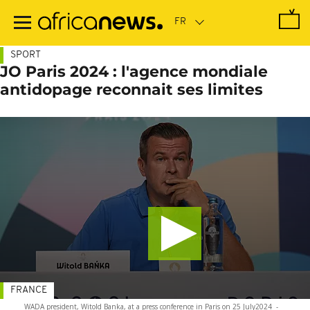
Passer
au
contenu
principal
SPORT
JO Paris 2024 : l'agence mondiale
antidopage reconnait ses limites
FRANCE
WADA president, Witold Banka, at a press conference in Paris on 25 July2024
-