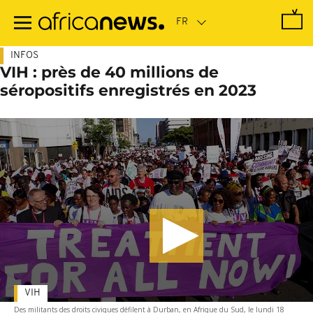
Passer
au
contenu
principal
INFOS
VIH : près de 40 millions de
séropositifs enregistrés en 2023
VIH
Des militants des droits civiques défilent à Durban, en Afrique du Sud, le lundi 18