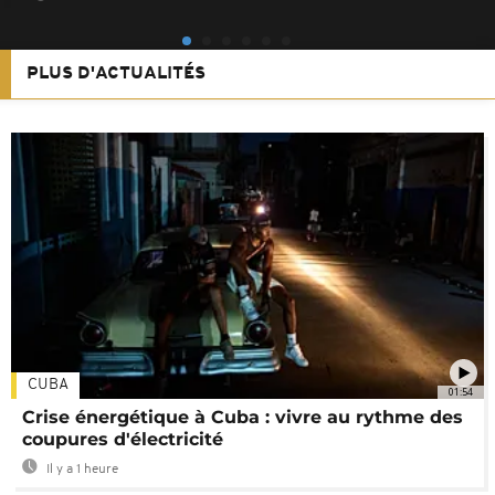
PLUS D'ACTUALITÉS
CUBA
01:54
Crise énergétique à Cuba : vivre au rythme des
coupures d'électricité
Il y a 1 heure