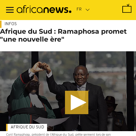
Passer
au
contenu
principal
INFOS
Afrique du Sud : Ramaphosa promet
"une nouvelle ère"
AFRIQUE DU SUD
Cyril Ramaphosa, président de l'Afrique du Sud, prête serment lors de son