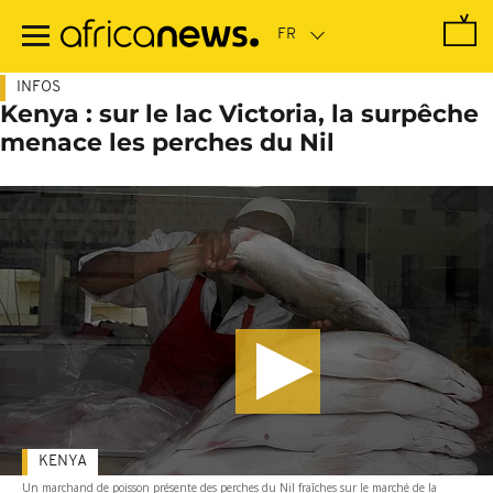
Passer
au
contenu
principal
INFOS
Kenya : sur le lac Victoria, la surpêche
menace les perches du Nil
KENYA
Un marchand de poisson présente des perches du Nil fraîches sur le marché de la