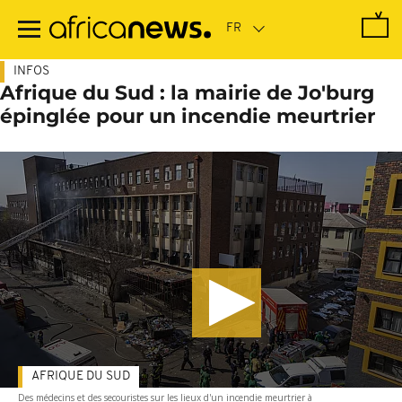
Passer
au
contenu
principal
INFOS
Afrique du Sud : la mairie de Jo'burg
épinglée pour un incendie meurtrier
AFRIQUE DU SUD
Des médecins et des secouristes sur les lieux d'un incendie meurtrier à