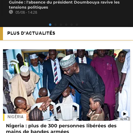
Guinée : l'absence du président Doumbouya ravive les
tensions politiques
05/08 - 14:28
PLUS D'ACTUALITÉS
NIGÉRIA
02:08
Nigeria : plus de 300 personnes libérées des
mains de bandes armées