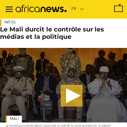
Passer
au
contenu
principal
INFOS
Le Mali durcit le contrôle sur les
médias et la politique
MALI
Le lieutenant-colonel Assimi Goita avec le chef de la junte guinéenne, le colonel