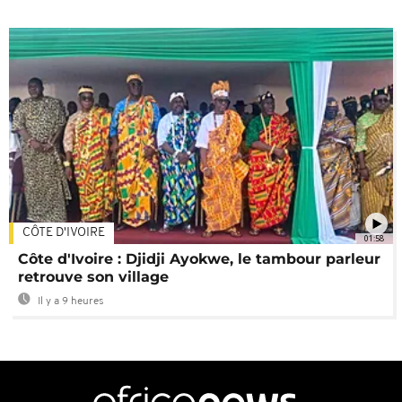
CÔTE D'IVOIRE
01:58
Côte d'Ivoire : Djidji Ayokwe, le tambour parleur
retrouve son village
Il y a 9 heures