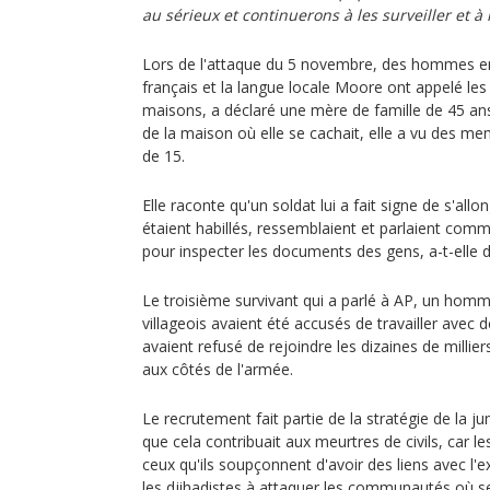
au sérieux et continuerons à les surveiller et à 
Lors de l'attaque du 5 novembre, des hommes en 
français et la langue locale Moore ont appelé le
maisons, a déclaré une mère de famille de 45 ans
de la maison où elle se cachait, elle a vu des me
de 15.
Elle raconte qu'un soldat lui a fait signe de s'al
étaient habillés, ressemblaient et parlaient com
pour inspecter les documents des gens, a-t-elle di
Le troisième survivant qui a parlé à AP, un homm
villageois avaient été accusés de travailler avec d
avaient refusé de rejoindre les dizaines de millie
aux côtés de l'armée.
Le recrutement fait partie de la stratégie de la ju
que cela contribuait aux meurtres de civils, car l
ceux qu'ils soupçonnent d'avoir des liens avec l'e
les djihadistes à attaquer les communautés où se