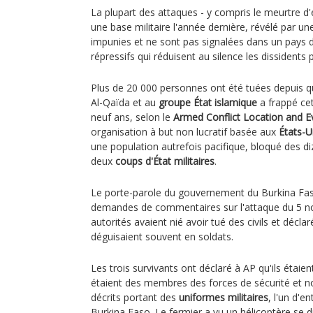
La plupart des attaques - y compris le meurtre d
une base militaire l'année dernière, révélé par un
impunies et ne sont pas signalées dans un pays di
répressifs qui réduisent au silence les dissidents
Plus de 20 000 personnes ont été tuées depuis que
Al-Qaïda et au
groupe État islamique
a frappé cet
neuf ans, selon le
Armed Conflict Location and E
organisation à but non lucratif basée aux
États-U
une population autrefois pacifique, bloqué des diz
deux
coups d'État militaires
.
Le porte-parole du gouvernement du Burkina Fa
demandes de commentaires sur l'attaque du 5 n
autorités avaient nié avoir tué des civils et déclar
déguisaient souvent en soldats.
Les trois survivants ont déclaré à AP qu'ils étai
étaient des membres des forces de sécurité et non
décrits portant des
uniformes militaires
, l'un d'e
Burkina Faso. Le fermier a vu un hélicoptère se dir