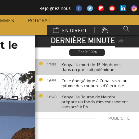
Rejoignez-nous
AMMES
PODCAST
EN DIRECT
DERNIÈRE MINUTE
t le
7 août 2026
Kenya : la mort de 15 éléphants
17:55
dans un parc fait polémique
Crise énergétique à Cuba : vivre au
16:55
rythme des coupures d'électricité
Kenya : la Bourse de Nairobi
16:40
prépare un fonds d’investissement
consacré à l’IA
PUBLICITÉ