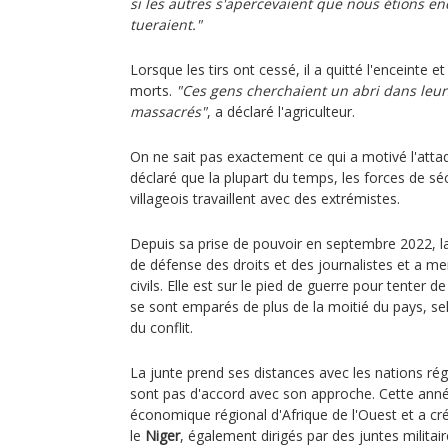
si les autres s'apercevaient que nous étions enc
tueraient."
Lorsque les tirs ont cessé, il a quitté l'enceinte
morts.
"Ces gens cherchaient un abri dans leurs
massacrés"
, a déclaré l'agriculteur.
On ne sait pas exactement ce qui a motivé l'atta
déclaré que la plupart du temps, les forces de sé
villageois travaillent avec des extrémistes.
Depuis sa prise de pouvoir en septembre 2022, 
de défense des droits et des journalistes et a m
civils. Elle est sur le pied de guerre pour tenter d
se sont emparés de plus de la moitié du pays, sel
du conflit.
La junte prend ses distances avec les nations rég
sont pas d'accord avec son approche. Cette année,
économique régional d'Afrique de l'Ouest et a cr
le
Niger
, également dirigés par des juntes militair