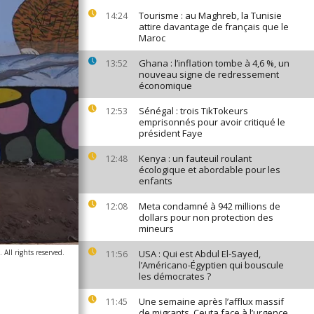
Tourisme : au Maghreb, la Tunisie
14:24
attire davantage de français que le
Maroc
Ghana : l’inflation tombe à 4,6 %, un
13:52
nouveau signe de redressement
économique
Sénégal : trois TikTokeurs
12:53
emprisonnés pour avoir critiqué le
président Faye
Kenya : un fauteuil roulant
12:48
écologique et abordable pour les
enfants
Meta condamné à 942 millions de
12:08
dollars pour non protection des
mineurs
All rights reserved.
USA : Qui est Abdul El-Sayed,
11:56
l’Américano-Égyptien qui bouscule
les démocrates ?
Une semaine après l’afflux massif
11:45
de migrants, Ceuta face à l’urgence