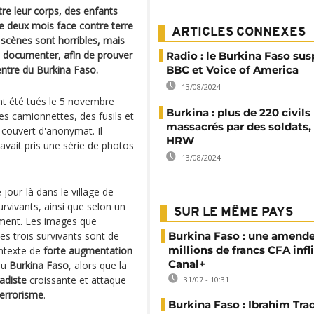
e leur corps, des enfants
de deux mois face contre terre
ARTICLES CONNEXES
 scènes sont horribles, mais
es documenter, afin de prouver
Radio : le Burkina Faso sus
centre du Burkina Faso.
BBC et Voice of America
13/08/2024
nt été tués le 5 novembre
Burkina : plus de 220 civils
s camionnettes, des fusils et
massacrés par des soldats,
 couvert d'anonymat. Il
HRW
 avait pris une série de photos
13/08/2024
jour-là dans le village de
urvivants, ainsi que selon un
SUR LE MÊME PAYS
ement. Les images que
es trois survivants sont de
Burkina Faso : une amende
millions de francs CFA infl
ntexte de
forte augmentation
Canal+
du
Burkina Faso
, alors que la
hadiste
croissante et attaque
31/07 - 10:31
terrorisme
.
Burkina Faso : Ibrahim Tra