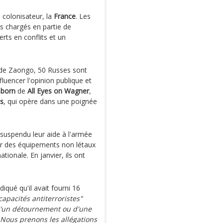
n colonisateur, la
France
. Les
es chargés en partie de
erts en conflits et un
 de Zaongo, 50 Russes sont
fluencer l'opinion publique et
sborn
de
All Eyes on Wagner
,
s
, qui opère dans une poignée
t suspendu leur aide à l'armée
nir des équipements non létaux
ationale. En janvier, ils ont
qué qu'il avait fourni 16
apacités antiterroristes"
d'un détournement ou d'une
 Nous prenons les allégations