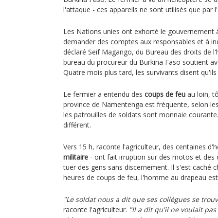
l'attaque - ces appareils ne sont utilisés que par 
Les Nations unies ont exhorté le gouvernement 
demander des comptes aux responsables et à ind
déclaré Seif Magango, du Bureau des droits de 
bureau du procureur du Burkina Faso soutient av
Quatre mois plus tard, les survivants disent qu'il
Le fermier a entendu des
coups de feu
au loin, t
province de Namentenga est fréquente, selon les h
les patrouilles de soldats sont monnaie courante
différent.
Vers 15 h, raconte l'agriculteur, des centaines d
militaire
- ont fait irruption sur des motos et d
tuer des gens sans discernement. Il s'est caché c
heures de coups de feu, l'homme au drapeau est
"Le soldat nous a dit que ses collègues se trou
raconte l'agriculteur.
"Il a dit qu'il ne voulait p