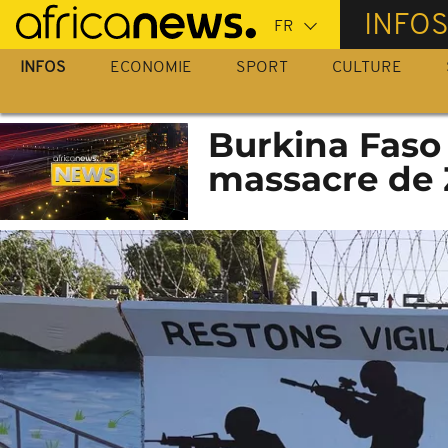
Passer
INFO
au
contenu
INFOS
ECONOMIE
SPORT
CULTURE
principal
Burkina Faso 
massacre de