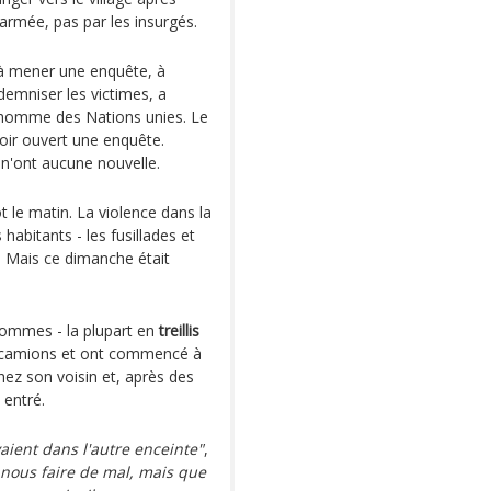
l'armée, pas par les insurgés.
à mener une enquête, à
emniser les victimes, a
l'homme des Nations unies. Le
oir ouvert une enquête.
s n'ont aucune nouvelle.
ôt le matin. La violence dans la
abitants - les fusillades et
. Mais ce dimanche était
'hommes - la plupart en
treillis
es camions et ont commencé à
hez son voisin et, après des
 entré.
vaient dans l'autre enceinte"
,
as nous faire de mal, mais que