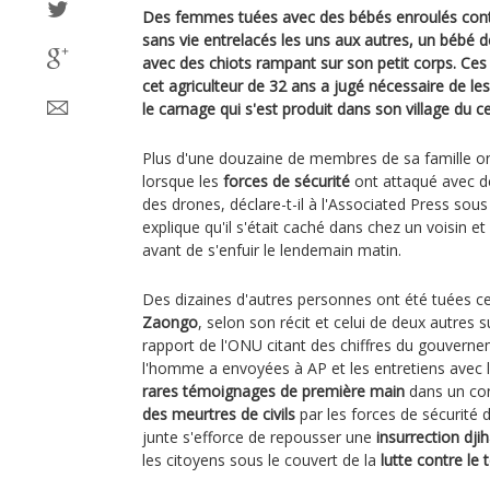
Des femmes tuées avec des bébés enroulés contr
sans vie entrelacés les uns aux autres, un bébé 
avec des chiots rampant sur son petit corps. Ces
cet agriculteur de 32 ans a jugé nécessaire de l
le carnage qui s'est produit dans son village du 
Plus d'une douzaine de membres de sa famille o
lorsque les
forces de sécurité
ont attaqué avec de
des drones, déclare-t-il à l'Associated Press sous
explique qu'il s'était caché dans chez un voisin et
avant de s'enfuir le lendemain matin.
Des dizaines d'autres personnes ont été tuées ce 
Zaongo
, selon son récit et celui de deux autres s
rapport de l'ONU citant des chiffres du gouvern
l'homme a envoyées à AP et les entretiens avec l
rares témoignages de première main
dans un co
des meurtres de civils
par les forces de sécurité 
junte s'efforce de repousser une
insurrection dji
les citoyens sous le couvert de la
lutte contre le 