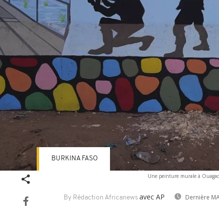
BURKINA FASO
Une peinture murale à Ouagado
avec AP
Dernière MA
By Rédaction Africanews