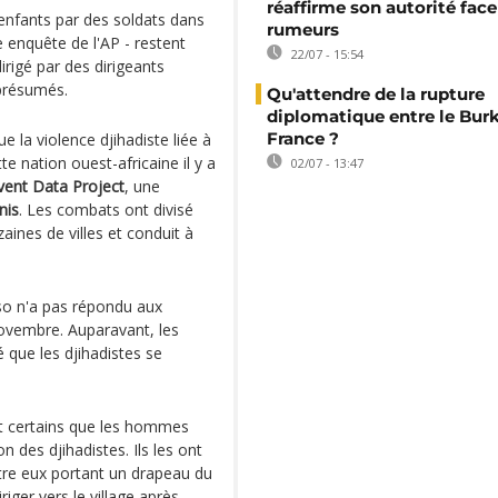
réaffirme son autorité fac
'enfants par des soldats dans
rumeurs
e enquête de l'AP - restent
22/07 - 15:54
rigé par des dirigeants
 présumés.
Qu'attendre de la rupture
diplomatique entre le Burk
France ?
 la violence djihadiste liée à
te nation ouest-africaine il y a
02/07 - 13:47
vent Data Project
, une
nis
. Les combats ont divisé
aines de villes et conduit à
so n'a pas répondu aux
ovembre. Auparavant, les
é que les djihadistes se
ent certains que les hommes
 des djihadistes. Ils les ont
ntre eux portant un drapeau du
iger vers le village après