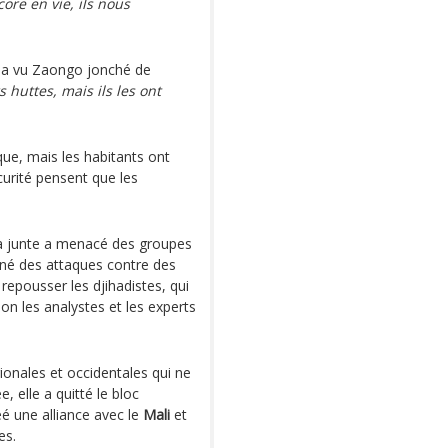
ore en vie, ils nous
 et a vu Zaongo jonché de
 huttes, mais ils les ont
que, mais les habitants ont
curité pensent que les
la junte a menacé des groupes
ené des attaques contre des
e repousser les djihadistes, qui
on les analystes et les experts
ionales et occidentales qui ne
 elle a quitté le bloc
éé une alliance avec le
Mali
et
es.