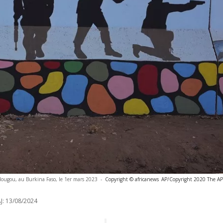
ugou, au Burkina Faso, le 1er mars 2023
-
Copyright © africanews
AP/Copyright 2020 The AP. 
J:
13/08/2024