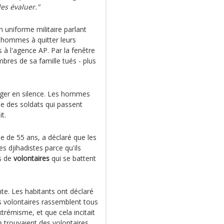
les évaluer."
uniforme militaire parlant
s hommes à quitter leurs
 à l'agence AP. Par la fenêtre
mbres de sa famille tués - plus
longer en silence. Les hommes
me des soldats qui passent
t.
e de 55 ans, a déclaré que les
es djihadistes parce qu'ils
rs de
volontaires
qui se battent
nte. Les habitants ont déclaré
es volontaires rassemblent tous
xtrémisme, et que cela incitait
 trouvaient des volontaires.