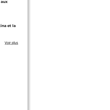
e aux
ina et la
Voir plus