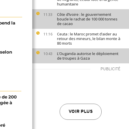
humanitaire
Côte d’Ivoire : le gouvernement
11:33
boucle le rachat de 100 000 tonnes
pend la
de cacao
Ceuta : le Maroc promet d’aider au
11:16
retour des mineurs, le bilan monte à
80 morts
 selon
L’Ouganda autorise le déploiement
10:43
de troupes à Gaza
PUBLICITÉ
 de 200
igée à
VOIR PLUS
oré