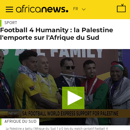
Passer
au
contenu
principal
SPORT
Football 4 Humanity : la Palestine
l'emporte sur l'Afrique du Sud
AFRIQUE DU SUD
La Palestine a battu l'Afrique du Sud 1 à 0 lors du match caritatif Football 4