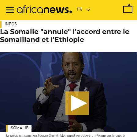
Passer
au
contenu
principal
INFOS
La Somalie "annule" l'accord entre le
Somaliland et l'Ethiopie
SOMALIE
Le président somalien Hassan Sheikh Mohamud participe à un Forum sur la paix, à