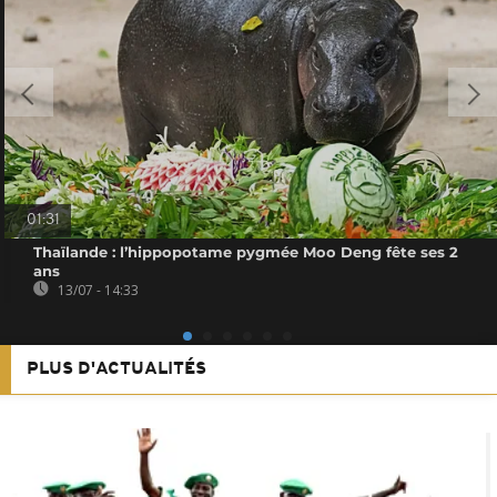
01:31
Thaïlande : l’hippopotame pygmée Moo Deng fête ses 2
ans
13/07 - 14:33
PLUS D'ACTUALITÉS