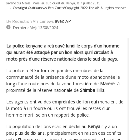
savane du Maasai Mara, au sud-ouest du Kenya, le 7 juillet 2015
-
Copyright © africanews
Ben Curtis/Copyright 2022 The AP. All rights reserved.
avec AP
By Rédaction Africanews
Dernière MAJ:
13/08/2024
La police kenyane a retrouvé lundi le corps d'un homme
qui aurait été attaqué par un lion alors qu'il circulait à
moto près d'une réserve nationale dans le sud du pays.
La police a été informée par des membres de la
communauté de la présence d'une moto abandonnée le
long d'une route près de la zone forestière de
Marere
, à
proximité de la réserve nationale de
Shimba Hills
.
Les agents ont vu des
empreintes de lion
qui menaient de
la moto à un fourré où ils ont trouvé les restes d'un
homme mort, selon un rapport de police.
La population de lions était en déclin au
Kenya
il y a un
peu plus de dix ans, principalement en raison des conflits
entre l'homme et la faune. Le gouvernement a classé les