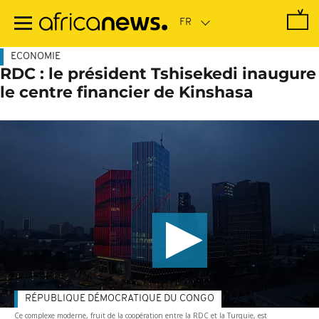
Passer
au
contenu
principal
ECONOMIE
RDC : le président Tshisekedi inaugure
le centre financier de Kinshasa
RÉPUBLIQUE DÉMOCRATIQUE DU CONGO
Ce complexe moderne, fruit de la coopération entre la RDC et la Turquie, est