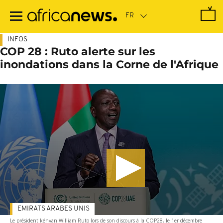
Passer
au
contenu
principal
INFOS
COP 28 : Ruto alerte sur les
inondations dans la Corne de l'Afrique
EMIRATS ARABES UNIS
Le président kényan William Ruto lors de son discours à la COP28, le 1er décembre