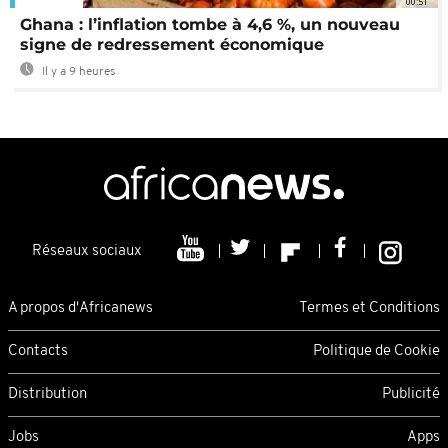
00:51
Ghana : l’inflation tombe à 4,6 %, un nouveau
signe de redressement économique
Il y a 9 heures
Réseaux sociaux
A propos d'Africanews
Termes et Conditions
Contacts
Politique de Cookie
Distribution
Publicité
Jobs
Apps