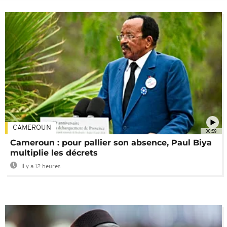
CAMEROUN
00:59
Cameroun : pour pallier son absence, Paul Biya
multiplie les décrets
Il y a 12 heures