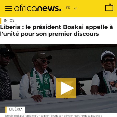
Passer
au
contenu
principal
INFOS
Liberia : le président Boakai appelle à
l'unité pour son premier discours
LIBÉRIA
Joseph Boakai à l'arrière d'un camion lors de son dernier meeting de campagne à