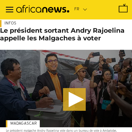
Passer
au
contenu
principal
INFOS
Le président sortant Andry Rajoelina
appelle les Malgaches à voter
MADAGASCAR
Le président malgache Andry Rajoelina vote dans un bureau de vote à Ambatobe,