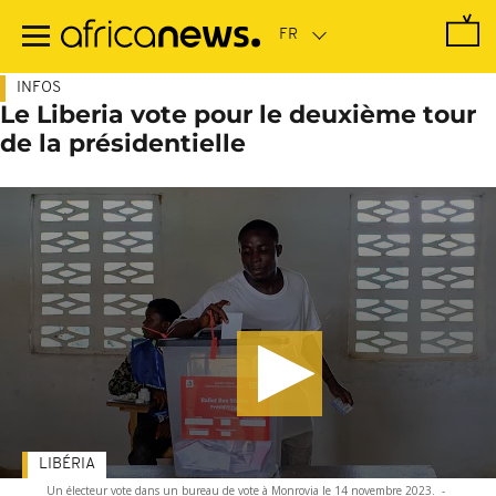
Passer
au
contenu
principal
INFOS
Le Liberia vote pour le deuxième tour
de la présidentielle
LIBÉRIA
Un électeur vote dans un bureau de vote à Monrovia le 14 novembre 2023.
-