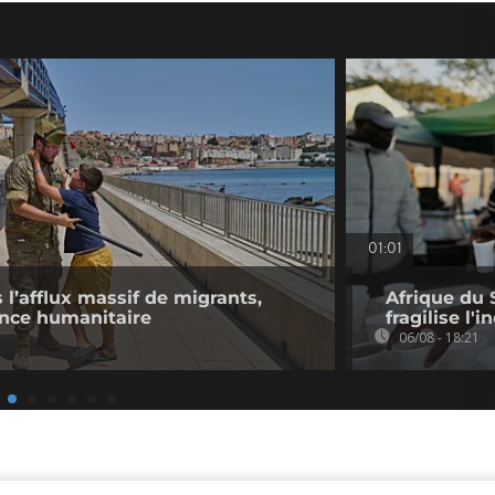
01:01
l’afflux massif de migrants,
Afrique du 
ence humanitaire
fragilise l'i
06/08 - 18:21