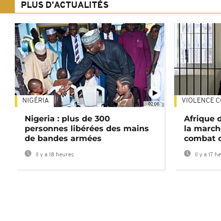
PLUS D'ACTUALITÉS
NIGÉRIA
VIOLENCE C
02:08
Nigeria : plus de 300
Afrique 
personnes libérées des mains
la march
de bandes armées
combat 
Il y a 18 heures
Il y a 17 h