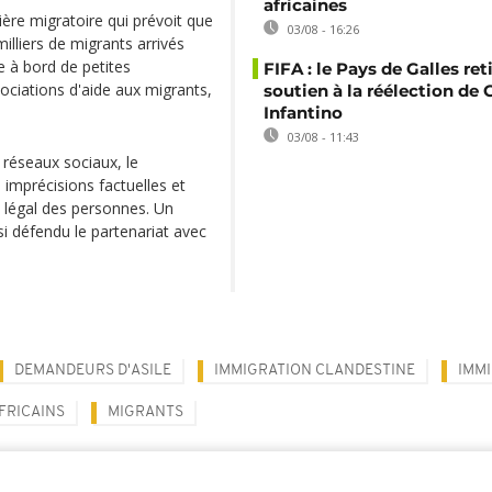
africaines
ière migratoire qui prévoit que
03/08 - 16:26
lliers de migrants arrivés
e à bord de petites
FIFA : le Pays de Galles ret
sociations d'aide aux migrants,
soutien à la réélection de 
Infantino
03/08 - 11:43
 réseaux sociaux, le
mprécisions factuelles et
 légal des personnes. Un
i défendu le partenariat avec
DEMANDEURS D'ASILE
IMMIGRATION CLANDESTINE
IMM
FRICAINS
MIGRANTS