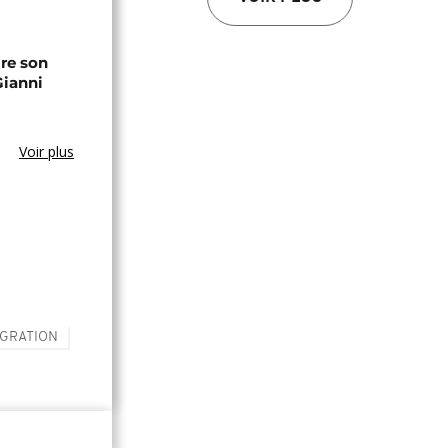
ire son
Gianni
Voir plus
IGRATION