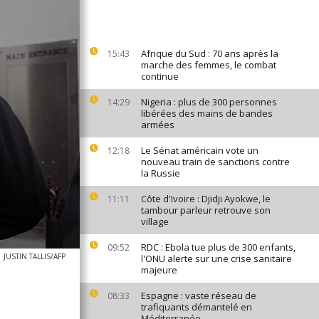
Afrique du Sud : 70 ans après la
15:43
marche des femmes, le combat
continue
Nigeria : plus de 300 personnes
14:29
libérées des mains de bandes
armées
Le Sénat américain vote un
12:18
nouveau train de sanctions contre
la Russie
Côte d'Ivoire : Djidji Ayokwe, le
11:11
tambour parleur retrouve son
village
RDC : Ebola tue plus de 300 enfants,
09:52
JUSTIN TALLIS/AFP
l'ONU alerte sur une crise sanitaire
majeure
Espagne : vaste réseau de
08:33
trafiquants démantelé en
Méditerranée