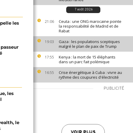
7 août 2026
Ceuta : une ONG marocaine pointe
21:06
pelle les
la responsabilité de Madrid et de
Rabat
Gaza : les populations sceptiques
19:03
malgré le plan de paix de Trump
 passeur
é
Kenya : la mort de 15 éléphants
17:55
dans un parc fait polémique
Crise énergétique à Cuba : vivre au
16:55
rythme des coupures d'électricité
PUBLICITÉ
e, les
l
alth, le
s
VOIR PLUS