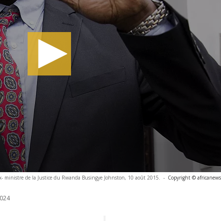
ex- ministre de la Justice du Rwanda Busingye Johnston, 10 août 2015.
-
Copyright © africanews
024