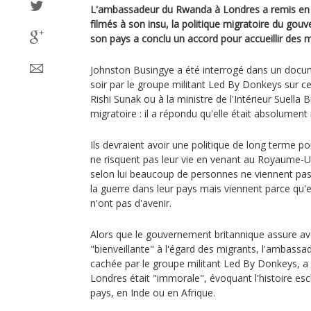
L'ambassadeur du Rwanda à Londres a remis en
filmés à son insu, la politique migratoire du gou
son pays a conclu un accord pour accueillir des m
Johnston Busingye a été interrogé dans un docu
soir par le groupe militant Led By Donkeys sur ce 
Rishi Sunak ou à la ministre de l'Intérieur Suella 
migratoire : il a répondu qu'elle était absolumen
Ils devraient avoir une politique de long terme po
ne risquent pas leur vie en venant au Royaume-Uni
selon lui beaucoup de personnes ne viennent pa
la guerre dans leur pays mais viennent parce qu'e
n'ont pas d'avenir.
Alors que le gouvernement britannique assure avo
"bienveillante" à l'égard des migrants, l'ambassa
cachée par le groupe militant Led By Donkeys, a 
Londres était "immorale", évoquant l'histoire escl
pays, en Inde ou en Afrique.