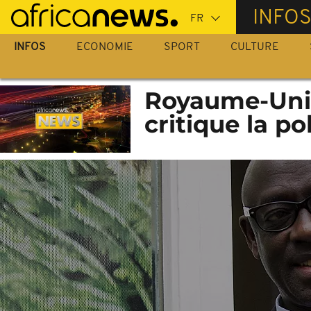
Passer
INFO
au
contenu
INFOS
ECONOMIE
SPORT
CULTURE
principal
Royaume-Uni 
critique la po