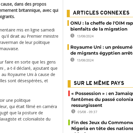
 cause, dans des propos
vernement britannique, avec qui
ARTICLES CONNEXES
igrants.
ONU : la cheffe de l'OIM rap
bienfaits de la migration
mentaire mis en ligne samedi
qu'il dirait au Premier ministre
13/08/2024
Braverman de leur politique
Royaume Uni : un présumé
t mauvaise.
de migrants égyptien arrêt
13/08/2024
ur faire en sorte que les gens
 , a-t-il déclaré, ajoutant que
s au Royaume Uni à cause de
lles sont désespérées, et
SUR LE MÊME PAYS
« Possession » : en Jamaïqu
fantômes du passé colonia
ir une politique
ressurgissent
deur, qui était filmé en caméra
05/08 - 09:37
jugé que la posture de
avagiste et colonialiste du
Fin des Jeux du Commonwe
Nigeria en tête des nation