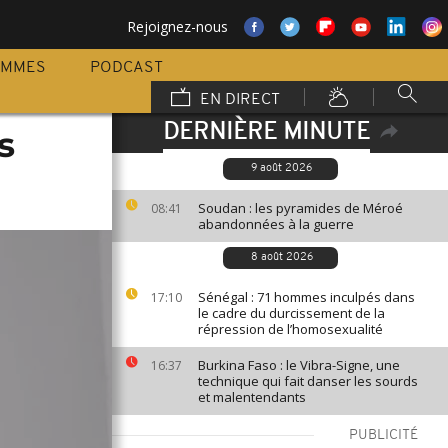
Rejoignez-nous
AMMES
PODCAST
EN DIRECT
DERNIÈRE MINUTE
s
9 août 2026
Soudan : les pyramides de Méroé
08:41
abandonnées à la guerre
8 août 2026
Sénégal : 71 hommes inculpés dans
17:10
le cadre du durcissement de la
répression de l’homosexualité
Burkina Faso : le Vibra-Signe, une
16:37
technique qui fait danser les sourds
et malentendants
PUBLICITÉ