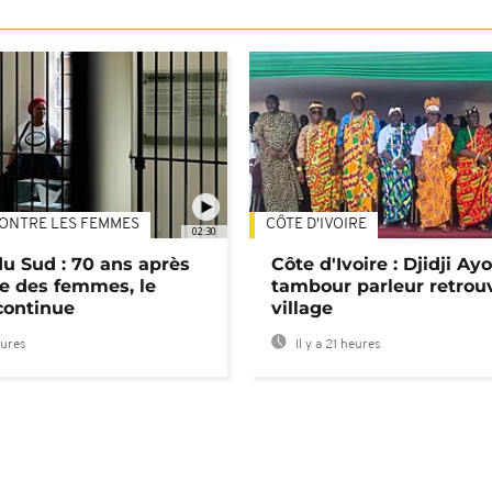
ONTRE LES FEMMES
CÔTE D'IVOIRE
02:30
du Sud : 70 ans après
Côte d'Ivoire : Djidji Ay
e des femmes, le
tambour parleur retrou
continue
village
eures
Il y a 21 heures