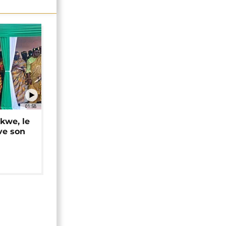
01:58
okwe, le
ve son