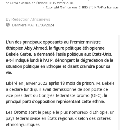
de Gerba à Adama, en Éthiopie, le 15 février 2018.
-
Copyright © africanews
CHRIS STEIN/AFP or licensors
By Rédaction Africanews
Dernière MAJ:
13/08/2024
L'un des principaux opposants au Premier ministre
éthiopien Abiy Ahmed, la figure politique éthiopienne
Bekele Gerba, a demandé l'asile politique aux Etats-Unis,
a-t-il indiqué lundi à l'AFP, dénonçant la dégradation de la
situation politique en Ethiopie et disant craindre pour sa
vie.
Libéré en janvier 2022
après 18 mois de prison
, M. Bekele
a déclaré lundi qu'il avait démissionné de son poste de
vice-président du Congrès fédéraliste oromo (OFC),
le
principal parti d'opposition représentant cette ethnie.
Les
Oromo
sont le peuple le plus nombreux d'Éthiopie, un
pays fédéral divisé en États régionaux selon des critères
ethnolinguistiques.