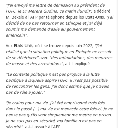
"J'ai envoyé ma lettre de démission au président de
l'OFC, le Dr Merera Gudina, ce matin (lundi)",
a déclaré
M. Bekele à l'AFP par téléphone depuis les Etats-Unis.
"J'ai
décidé de ne pas retourner en Ethiopie et j'ai déjà
soumis ma demande d'asile au gouvernement
américain".
Aux
Etats-Unis
, où il se trouve depuis juin 2022,
"j'ai
réalisé que la situation politique en Ethiopie ne cessait
de se détériorer"
avec
"des intimidations, des meurtres
de masse et des arrestations"
, a-t-il expliqué.
"Le contexte politique n'est pas propice à la lutte
pacifique à laquelle aspire l'OFC. Il n'est pas possible
de rencontrer les gens, j'ai donc estimé que je n'avais
pas de rôle à jouer."
"Je crains pour ma vie. J'ai été emprisonné trois fois
dans le passé (...) ma vie est menacée cette fois-ci. Je ne
pense pas qu'ils vont simplement me mettre en prison.
Je ne suis pas en sécurité, ma famille n'est pas en
sécurité"
, a-t-il assuré à l'AFP.