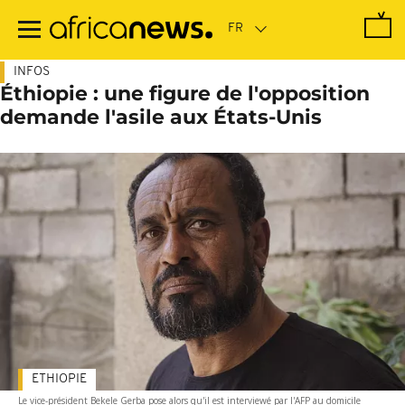
Passer
au
contenu
principal
INFOS
Éthiopie : une figure de l'opposition
demande l'asile aux États-Unis
ETHIOPIE
Le vice-président Bekele Gerba pose alors qu'il est interviewé par l'AFP au domicile