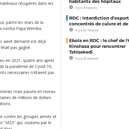
habitants des hôpitaux
matériaux récupérés dans les
Il y a 3 heures
RDC : interdiction d’export
a, parmi les stars de la
concentrés de cuivre et de
e la rumba Papa Wemba.
Il y a 22 heures
Ebola en RDC : le chef de l
ls aient démarré est déjà
Kinshasa pour rencontrer
était pas gagné.
Tshisekedi
Il y a 23 heures
lieu en 2021, quatre ans après
e de la pandémie de Covid-19,
ts nécessaires n'étaient pas
 minerais mais pauvre en niveau
zaines de millions de dollars
ations.
re contre les groupes armés et
le "M23" qui, soutenu par le
d-Kivu.