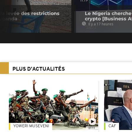
11:19
la levée des restrictions
Le Nigeria cherche
Ouganda
crypto [Business Af
Il y a 17 heures
PLUS D'ACTUALITÉS
YOWERI MUSEVENI
CAF
01:11