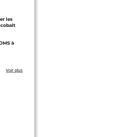
er les
 cobalt
'OMS à
Voir plus