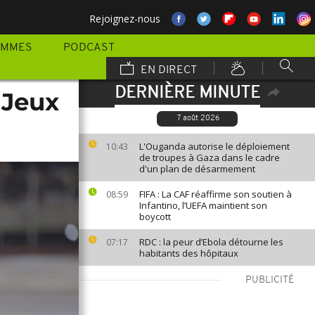
Rejoignez-nous
AMMES
PODCAST
EN DIRECT
DERNIÈRE MINUTE
 Jeux
7 août 2026
L'Ouganda autorise le déploiement
10:43
de troupes à Gaza dans le cadre
d'un plan de désarmement
FIFA : La CAF réaffirme son soutien à
08:59
Infantino, l’UEFA maintient son
boycott
RDC : la peur d’Ebola détourne les
07:17
habitants des hôpitaux
PUBLICITÉ