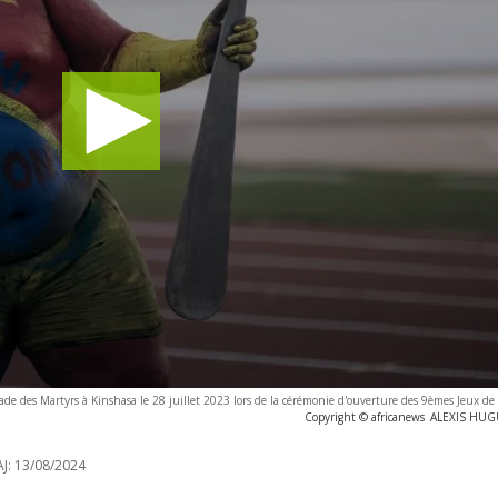
ade des Martyrs à Kinshasa le 28 juillet 2023 lors de la cérémonie d'ouverture des 9èmes Jeux de
Copyright © africanews
ALEXIS HUGU
J:
13/08/2024