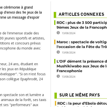
une cérémonie à grand
p d'envoi des 9e jeux de la
ARTICLES CONNEXES
omme un message d'espoir
RDC : plus de 3 500 partici
9èmes Jeux de la Francoph
le de l'immense stade des
13/08/2024
00 jeunes sportifs et artistes,
Maroc : spectacle de voltig
titions et concours prévus
l'occasion de la Fête du Tr
 francophone du monde avec
13/08/2024
L'OIF dément la présence 
heur, 24 ans, étudiant en
Mushikiwabo aux Jeux de l
 les jeux en République
Francophonie
velopper". "Si on n'est focus
13/08/2024
 son collègue Epaphrodit, 24
un spectacle son et lumière a
SUR LE MÊME PAYS
animaux de la forêt, ses taxis
RDC : la peur d’Ebola déto
et ses "performeurs" aux