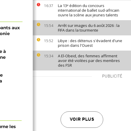
La 13ᵉ édition du concours
16:37
international de ballet sud-africain
ouvre la scène aux jeunes talents
Arrêt sur images du 6 août 2026 : la
15:54
pants aux
FIFA dans la tourmente
onie
Libye : des détenus s'évadent d'une
15:52
prison dans l'Ouest
e à
A El-Obeid, des femmes affirment
15:34
ône
avoir été violées par des membres
des FSR
de
PUBLICITÉ
a
VOIR PLUS
urne les