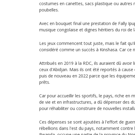
costumes en canettes, sacs plastique ou autres 
poubelles.
Avec en bouquet final une prestation de Fally Ipup
musique congolaise et dignes héritiers du roi d
Les jeux commencent tout juste, mais le fait qu'i
considéré comme un succès à Kinshasa. Car ce n'
Attribués en 2019 à la RDC, ils auraient dû avoir 
ceux d'Abidjan. Mais ils ont été reportés à caus
puis de nouveau en 2022 parce que les équipemen
prêts.
Car pour accueillir les sportifs, le pays, riche en
de vie et en infrastructures, a dû dépenser des di
pour réhabiliter ou construire de nouvelles install
Ces dépenses se sont ajoutées à l'effort de guer
rébellions dans l'est du pays, notamment contre 
Rwanda, occupe une partie de la province du Nor