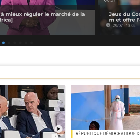
00:51
 à mieux réguler le marché de la
Jeux du Co
rica]
m et offre 
29/07 - 13:02
RÉPUBLIQUE DÉMOCRATIQUE 
01:00