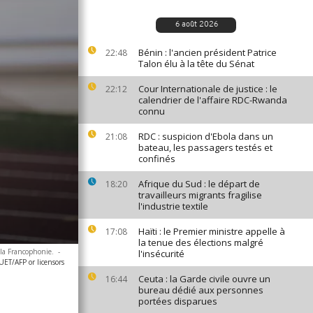
6 août 2026
Bénin : l'ancien président Patrice
22:48
Talon élu à la tête du Sénat
Cour Internationale de justice : le
22:12
calendrier de l'affaire RDC-Rwanda
connu
RDC : suspicion d'Ebola dans un
21:08
bateau, les passagers testés et
confinés
Afrique du Sud : le départ de
18:20
travailleurs migrants fragilise
l'industrie textile
Haïti : le Premier ministre appelle à
17:08
la tenue des élections malgré
 la Francophonie.
-
l'insécurité
ET/AFP or licensors
Ceuta : la Garde civile ouvre un
16:44
bureau dédié aux personnes
portées disparues