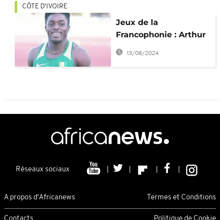
CÔTE D'IVOIRE
Jeux de la
Francophonie : Arthur
Cissé Gué, tout près
13/08/2024
de la médaille d'or
Réseaux sociaux
A propos d'Africanews
Termes et Conditions
Contacts
Politique de Cookie