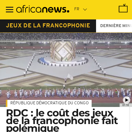
Passer
au
contenu
principal
JEUX DE LA FRANCOPHONIE
DERNIÈRE MIN
RÉPUBLIQUE DÉMOCRATIQUE DU CONGO
01:10
RDC : le coût des jeux
de la francophonie fait
polémique