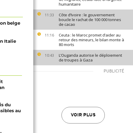
humanitaire
Côte d’Ivoire : le gouvernement
11:33
boucle le rachat de 100 000 tonnes
lion belge
de cacao
Ceuta : le Maroc promet d’aider au
11:16
retour des mineurs, le bilan monte à
 Italie
80 morts
L’Ouganda autorise le déploiement
10:43
de troupes à Gaza
PUBLICITÉ
it
an
is du
sibles au
VOIR PLUS