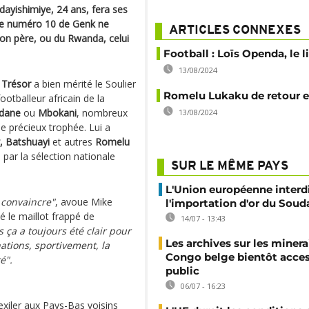
ayishimiye, 24 ans, fera ses
Le numéro 10 de Genk ne
ARTICLES CONNEXES
son père, ou du Rwanda, celui
Football : Loïs Openda, le 
13/08/2024
 Trésor
a bien mérité le Soulier
Romelu Lukaku de retour en
otballeur africain de la
dane
ou
Mbokani
, nombreux
13/08/2024
le précieux trophée. Lui a
 Batshuayi
et autres
Romelu
 par la sélection nationale
SUR LE MÊME PAYS
L'Union européenne interd
 convaincre"
, avoue Mike
l'importation d'or du Soud
té le maillot frappé de
14/07 - 13:43
 ça a toujours été clair pour
Les archives sur les minera
ations, sportivement, la
Congo belge bientôt acces
é".
public
06/07 - 16:23
xiler aux Pays-Bas voisins