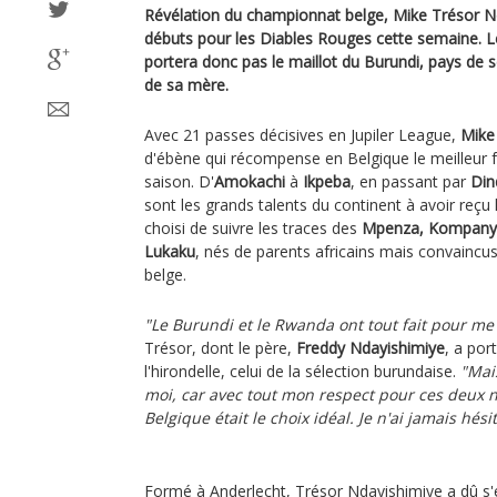
Révélation du championnat belge, Mike Trésor Nd
débuts pour les Diables Rouges cette semaine. 
portera donc pas le maillot du Burundi, pays de 
de sa mère.
Avec 21 passes décisives en Jupiler League,
Mike
d'ébène qui récompense en Belgique le meilleur fo
saison. D'
Amokachi
à
Ikpeba
, en passant par
Din
sont les grands talents du continent à avoir reçu 
choisi de suivre les traces des
Mpenza, Kompany,
Lukaku
, nés de parents africains mais convaincus
belge.
"Le Burundi et le Rwanda ont tout fait pour me
Trésor, dont le père,
Freddy Ndayishimiye
, a por
l'hirondelle, celui de la sélection burundaise.
"Mais
moi, car avec tout mon respect pour ces deux n
Belgique était le choix idéal. Je n'ai jamais hésit
Formé à Anderlecht, Trésor Ndayishimiye a dû s'e