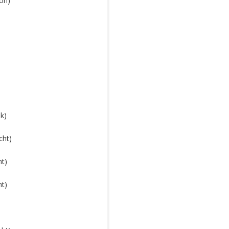
on)
k)
cht)
ht)
ht)