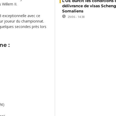
L'UE durcit les conditions 
 Willem II.
délivrance de visas Schen
Somaliens
23 exceptionnelle avec ce
29/06 - 14:38
leur joueur du championnat.
quelques secondes près lors
ne :
ht)