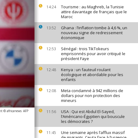
Tourisme : au Maghreb, la Tunisie
14:24
attire davantage de français que le
Maroc
Ghana : l’inflation tombe à 4,6 %, un
13:52
nouveau signe de redressement
économique
Sénégal : trois TikTokeurs
12:53
emprisonnés pour avoir critiqué le
président Faye
Kenya : un fauteuil roulant
12:48
écologique et abordable pour les
enfants
Meta condamné à 942 millions de
12:08
dollars pour non protection des
mineurs
ht © africanews
AFP
USA : Qui est Abdul El-Sayed,
11:56
l’Américano-Égyptien qui bouscule
les démocrates ?
Une semaine après l’afflux massif
11:45
de migrants, Ceuta face à l’urgence