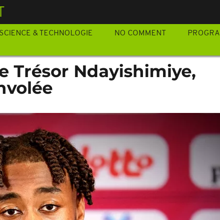
T
SCIENCE & TECHNOLOGIE
NO COMMENT
PROGR
ke Trésor Ndayishimiye,
envolée