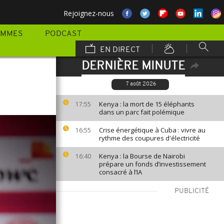
Rejoignez-nous
AMMES
PODCAST
EN DIRECT
DERNIÈRE MINUTE
7 août 2026
Kenya : la mort de 15 éléphants
17:55
dans un parc fait polémique
Crise énergétique à Cuba : vivre au
16:55
rythme des coupures d'électricité
Kenya : la Bourse de Nairobi
16:40
prépare un fonds d’investissement
consacré à l’IA
PUBLICITÉ