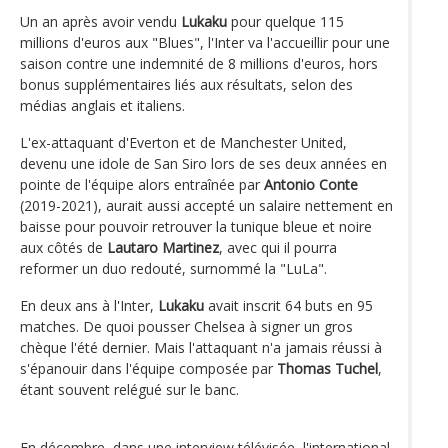
Un an après avoir vendu
Lukaku
pour quelque 115
millions d'euros aux "Blues", l'Inter va l'accueillir pour une
saison contre une indemnité de 8 millions d'euros, hors
bonus supplémentaires liés aux résultats, selon des
médias anglais et italiens.
L'ex-attaquant d'Everton et de Manchester United,
devenu une idole de San Siro lors de ses deux années en
pointe de l'équipe alors entraînée par
Antonio Conte
(2019-2021), aurait aussi accepté un salaire nettement en
baisse pour pouvoir retrouver la tunique bleue et noire
aux côtés de
Lautaro Martinez
, avec qui il pourra
reformer un duo redouté, surnommé la "LuLa".
En deux ans à l'Inter,
Lukaku
avait inscrit 64 buts en 95
matches. De quoi pousser Chelsea à signer un gros
chèque l'été dernier. Mais l'attaquant n'a jamais réussi à
s'épanouir dans l'équipe composée par
Thomas Tuchel
,
étant souvent relégué sur le banc.
En décembre, dans une interview télévisée, l'international