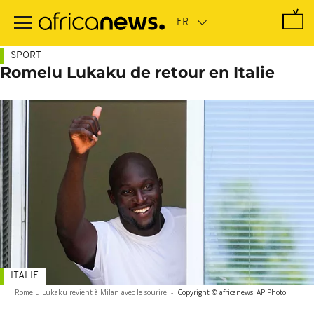
Passer
au
contenu
principal
SPORT
Romelu Lukaku de retour en Italie
ITALIE
Romelu Lukaku revient à Milan avec le sourire
-
Copyright © africanews
AP Photo