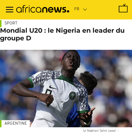
Passer
au
contenu
principal
SPORT
Mondial U20 : le Nigeria en leader du
groupe D
ARGENTINE
Le Nigérian Salim Lawal
-