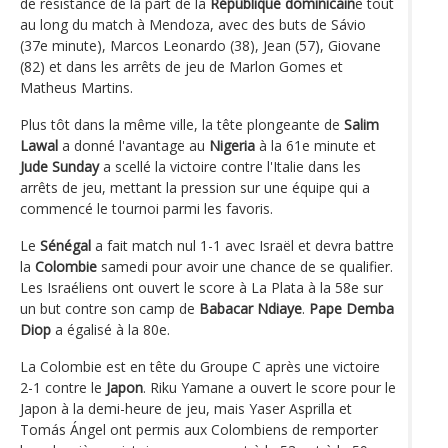
de résistance de la part de la
République dominicain
e tout
au long du match à Mendoza, avec des buts de Sávio
(37e minute), Marcos Leonardo (38), Jean (57), Giovane
(82) et dans les arrêts de jeu de Marlon Gomes et
Matheus Martins.
Plus tôt dans la même ville, la tête plongeante de
Salim
Lawal
a donné l'avantage au
Nigeria
à la 61e minute et
Jude Sunday
a scellé la victoire contre l'Italie dans les
arrêts de jeu, mettant la pression sur une équipe qui a
commencé le tournoi parmi les favoris.
Le
Sénégal
a fait match nul 1-1 avec Israël et devra battre
la
Colombie
samedi pour avoir une chance de se qualifier.
Les Israéliens ont ouvert le score à La Plata à la 58e sur
un but contre son camp de
Babacar Ndiaye
.
Pape Demba
Diop
a égalisé à la 80e.
La Colombie est en tête du Groupe C après une victoire
2-1 contre le
Japon
. Riku Yamane a ouvert le score pour le
Japon à la demi-heure de jeu, mais Yaser Asprilla et
Tomás Ángel ont permis aux Colombiens de remporter