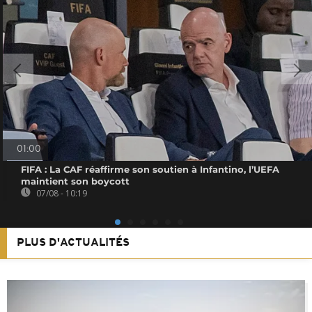
01:00
FIFA : La CAF réaffirme son soutien à Infantino, l’UEFA
maintient son boycott
07/08 - 10:19
PLUS D'ACTUALITÉS