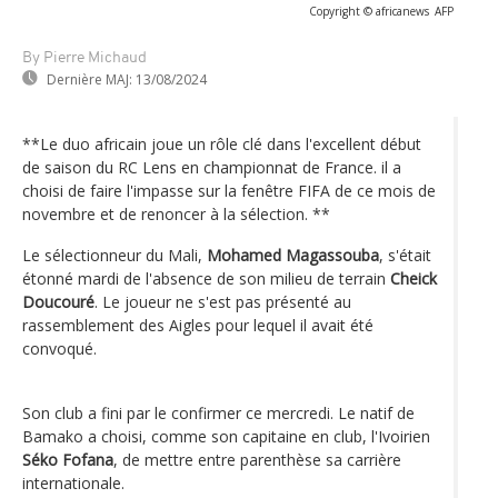
Copyright © africanews
AFP
By Pierre Michaud
Dernière MAJ:
13/08/2024
**Le duo africain joue un rôle clé dans l'excellent début
de saison du RC Lens en championnat de France. il a
choisi de faire l'impasse sur la fenêtre FIFA de ce mois de
novembre et de renoncer à la sélection. **
Le sélectionneur du Mali,
Mohamed Magassouba
, s'était
étonné mardi de l'absence de son milieu de terrain
Cheick
Doucouré
. Le joueur ne s'est pas présenté au
rassemblement des Aigles pour lequel il avait été
convoqué.
Son club a fini par le confirmer ce mercredi. Le natif de
Bamako a choisi, comme son capitaine en club, l'Ivoirien
Séko Fofana
, de mettre entre parenthèse sa carrière
internationale.