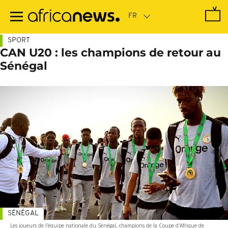
Passer
au
contenu
principal
SPORT
CAN U20 : les champions de retour au
Sénégal
SÉNÉGAL
Les joueurs de l'équipe nationale du Sénégal, champions de la Coupe d'Afrique de