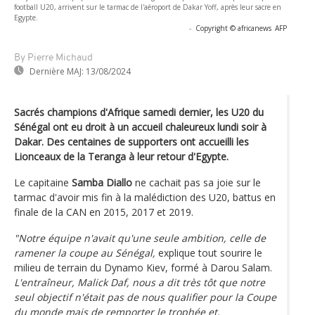
football U20, arrivent sur le tarmac de l'aéroport de Dakar Yoff, après leur sacre en
Egypte.
-
Copyright © africanews
AFP
By Pierre Michaud
Dernière MAJ:
13/08/2024
Sacrés champions d'Afrique samedi dernier, les U20 du
Sénégal ont eu droit à un accueil chaleureux lundi soir à
Dakar. Des centaines de supporters ont accueilli les
Lionceaux de la Teranga à leur retour d'Egypte.
Le capitaine
Samba Diallo
ne cachait pas sa joie sur le
tarmac d'avoir mis fin à la malédiction des U20, battus en
finale de la CAN en 2015, 2017 et 2019.
"Notre équipe n'avait qu'une seule ambition, celle de
ramener la coupe au Sénégal,
explique tout sourire le
milieu de terrain du Dynamo Kiev, formé à Darou Salam.
L'entraîneur, Malick Daf, nous a dit très tôt que notre
seul objectif n'était pas de nous qualifier pour la Coupe
du monde mais de remporter le trophée et,