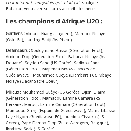
championnat sénégalais qui a fait ça",
souligne
Babacar, venu avec ses amis accueillir les héros.
Les champions d'Afrique U20 :
Gardiens :
Alioune Niang (Linguère), Mamour Ndiaye
(Oslo Fa), Landing Badji (As Pikine)
Défenseurs :
Souleymane Basse (Génération Foot),
Amidou Diop (Génération Foot), Babacar Ndiaye (As
Douane), Seydou Sano (US Gorée), Sadibou Sane
(Génération Foot), Mapenda Mbow (Espoirs de
Guédiawaye), Mouhamed Guèye (Diambars FC), Mbaye
Ndiaye (Dakar Sacré Coeur)
Milieux :
Mouhamed Guèye (US Gorée), Djibril Diarra
(Génération Foot), Mamadou Lamine Camara (RS
Berkane, Maroc), Lamine Camara (Génération Foot),
Mamadou Gning (Espoirs de Guédiawaye), Mame Libasse
Laye Ngom (Guédiawaye FC), Ibrahima Cissoko (US
Gorée), Pape Demba Diop (Zulte Waregem, Belgique),
Ibrahima Seck (US Gorée)