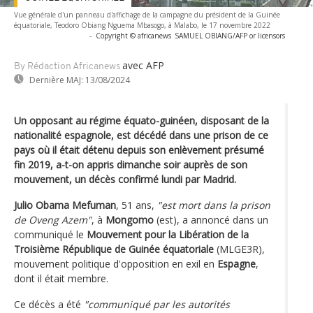
Vue générale d'un panneau d'affichage de la campagne du président de la Guinée
équatoriale, Teodoro Obiang Nguema Mbasogo, à Malabo, le 17 novembre 2022
-
Copyright © africanews
SAMUEL OBIANG/AFP or licensors
avec AFP
By Rédaction Africanews
Dernière MAJ:
13/08/2024
Un opposant au régime équato-guinéen, disposant de la
nationalité espagnole, est décédé dans une prison de ce
pays où il était détenu depuis son enlèvement présumé
fin 2019, a-t-on appris dimanche soir auprès de son
mouvement, un décès confirmé lundi par Madrid.
Julio Obama Mefuman
, 51 ans,
"est mort dans la prison
de Oveng Azem"
, à
Mongomo
(est), a annoncé dans un
communiqué le
Mouvement pour la Libération de la
Troisième République de Guinée équatoriale
(MLGE3R),
mouvement politique d'opposition en exil en
Espagne
,
dont il était membre.
Ce décès a été
"communiqué par les autorités