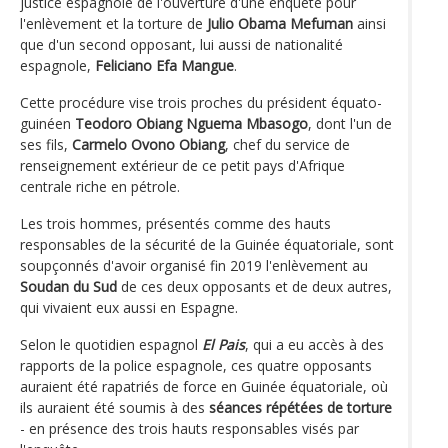
justice espagnole de l'ouverture d'une enquête pour
l'enlèvement et la torture de
Julio Obama Mefuman
ainsi
que d'un second opposant, lui aussi de nationalité
espagnole,
Feliciano Efa Mangue
.
Cette procédure vise trois proches du président équato-
guinéen
Teodoro Obiang Nguema Mbasogo
, dont l'un de
ses fils,
Carmelo Ovono Obiang
, chef du service de
renseignement extérieur de ce petit pays d'Afrique
centrale riche en pétrole.
Les trois hommes, présentés comme des hauts
responsables de la sécurité de la Guinée équatoriale, sont
soupçonnés d'avoir organisé fin 2019 l'enlèvement au
Soudan du Sud
de ces deux opposants et de deux autres,
qui vivaient eux aussi en Espagne.
Selon le quotidien espagnol
El Pais
, qui a eu accès à des
rapports de la police espagnole, ces quatre opposants
auraient été rapatriés de force en Guinée équatoriale, où
ils auraient été soumis à des
séances répétées de torture
- en présence des trois hauts responsables visés par