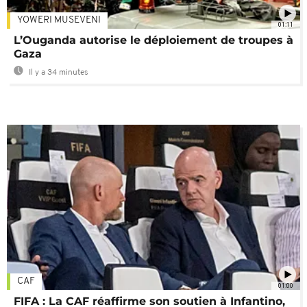
YOWERI MUSEVENI
01:11
L’Ouganda autorise le déploiement de troupes à
Gaza
Il y a 34 minutes
CAF
01:00
FIFA : La CAF réaffirme son soutien à Infantino,