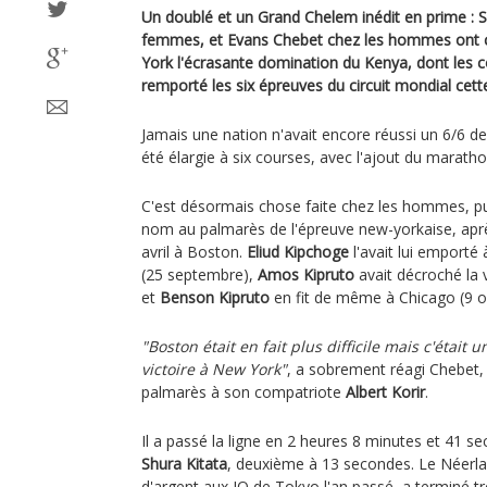
Un doublé et un Grand Chelem inédit en prime : 
femmes, et Evans Chebet chez les hommes ont
York l'écrasante domination du Kenya, dont les 
remporté les six épreuves du circuit mondial cett
Jamais une nation n'avait encore réussi un 6/6 de
été élargie à six courses, avec l'ajout du marat
C'est désormais chose faite chez les hommes, 
nom au palmarès de l'épreuve new-yorkaise, aprè
avril à Boston.
Eliud Kipchoge
l'avait lui emporté 
(25 septembre),
Amos Kipruto
avait décroché la 
et
Benson Kipruto
en fit de même à Chicago (9 o
"Boston était en fait plus difficile mais c'était
victoire à New York"
, a sobrement réagi Chebet,
palmarès à son compatriote
Albert Korir
.
Il a passé la ligne en 2 heures 8 minutes et 41 se
Shura Kitata
, deuxième à 13 secondes. Le Néerl
d'argent aux JO de Tokyo l'an passé, a terminé t