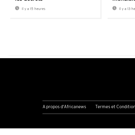
Il y a 15 heures
Il y a 13 h
A propos d'Africanews
Termes et Conditio