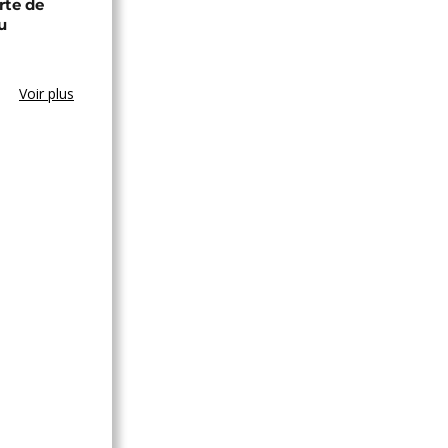
rte de
u
Voir plus