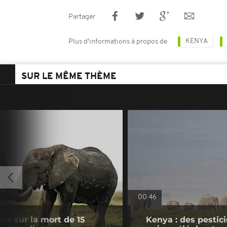
Partager
KENYA
Plus d'informations à propos de
SUR LE MÊME THÈME
00:46
te sur la mort de 15
Kenya : des pestic