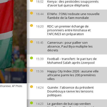
Kenya : des pesticides soupçonnés
18:02
d'avoir tué quinze éléphants
El Niño : l'ONU redoute une nouvelle
16:44
flambée de la faim mondiale
RDC: un premier échange de
16:20
prisonniers entre Kinshasa et
l'AFC/M23 en préparation
Cameroun : pour pallier son
15:45
absence, Paul Biya multiplie les
décrets
Football – transfert : le pari turc de
15:39
Mohamed Salah après Liverpool
Happy City Index 2026 : aucune ville
15:36
africaine parmi les 200 premières
villes
africanews
AP Photo
Guinée : l'absence du président
14:24
Doumbouya ravive les tensions
politiques
Le gardien de but cap-verdien
14:23