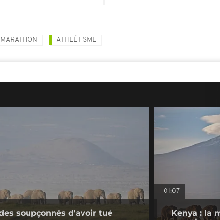
MARATHON
ATHLÉTISME
01:07
ides soupçonnés d'avoir tué
Kenya : la 