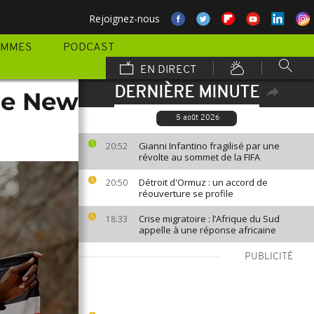
Rejoignez-nous
AMMES
PODCAST
EN DIRECT
DERNIÈRE MINUTE
 de New
5 août 2026
Gianni Infantino fragilisé par une
20:52
révolte au sommet de la FIFA
Détroit d'Ormuz : un accord de
20:50
réouverture se profile
Crise migratoire : l’Afrique du Sud
18:33
appelle à une réponse africaine
PUBLICITÉ