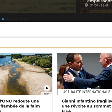
empoissonn
31/07 - 18:41
L'ACTUALITÉ INTERNATIONALE
01:14
: l'ONU redoute une
Gianni Infantino fragilis
 flambée de la faim
une révolte au sommet 
e
FIFA