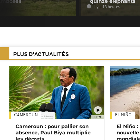
Amboseli
quinze éléphants
Il y a 13 heures
PLUS D'ACTUALITÉS
CAMEROUN
EL NIÑO
00:59
Cameroun : pour pallier son
El Niño 
absence, Paul Biya multiplie
nouvelle
les décrets
mondial