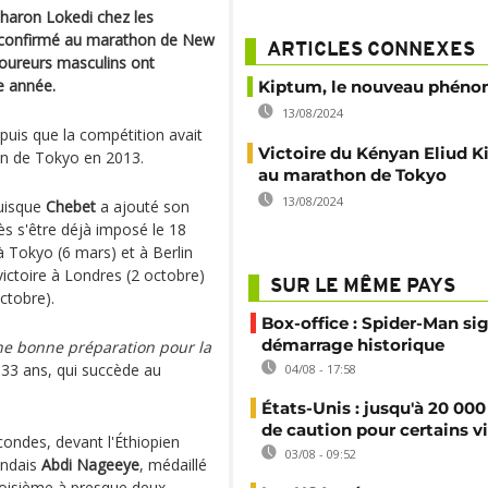
Sharon Lokedi chez les
 confirmé au marathon de New
ARTICLES CONNEXES
coureurs masculins ont
e année.
Kiptum, le nouveau phén
13/08/2024
puis que la compétition avait
Victoire du Kényan Eliud 
hon de Tokyo en 2013.
au marathon de Tokyo
13/08/2024
puisque
Chebet
a ajouté son
s s'être déjà imposé le 18
à Tokyo (6 mars) et à Berlin
victoire à Londres (2 octobre)
SUR LE MÊME PAYS
ctobre).
Box-office : Spider-Man si
démarrage historique
 une bonne préparation pour la
 33 ans, qui succède au
04/08 - 17:58
États-Unis : jusqu'à 20 000
de caution pour certains v
condes, devant l'Éthiopien
03/08 - 09:52
andais
Abdi Nageeye
, médaillé
roisième à presque deux