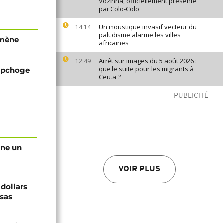
Vozinha, officiellement présenté
par Colo-Colo
Un moustique invasif vecteur du
14:14
paludisme alarme les villes
omène
africaines
Arrêt sur images du 5 août 2026 :
12:49
quelle suite pour les migrants à
Kipchoge
Ceuta ?
PUBLICITÉ
gne un
VOIR PLUS
 dollars
isas