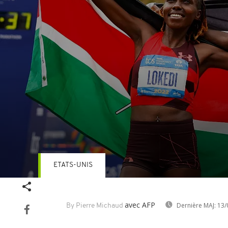
ETATS-UNIS
Volume
90%
avec AFP
Dernière MAJ:
13/
By Pierre Michaud