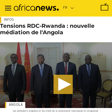
Passer
au
contenu
principal
INFOS
Tensions RDC-Rwanda : nouvelle
médiation de l'Angola
ANGOLA
Les président angolais et les chefs de la diplomatie rwandaise et congolaise
-