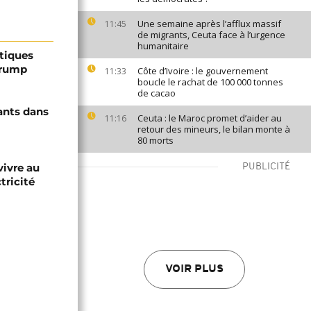
Une semaine après l’afflux massif
11:45
de migrants, Ceuta face à l’urgence
humanitaire
ptiques
Trump
Côte d’Ivoire : le gouvernement
11:33
boucle le rachat de 100 000 tonnes
de cacao
ants dans
Ceuta : le Maroc promet d’aider au
11:16
retour des mineurs, le bilan monte à
80 morts
vivre au
PUBLICITÉ
tricité
VOIR PLUS