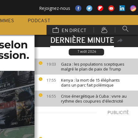
Rejoignez-nous
AMMES
PODCAST
EN DIRECT
DERNIÈRE MINUTE
 selon
ssion.
7 août 2026
Gaza : les populations sceptiques
19:03
malgré le plan de paix de Trump
Kenya : la mort de 15 éléphants
17:55
dans un parc fait polémique
Crise énergétique à Cuba : vivre au
16:55
rythme des coupures d'électricité
PUBLICITÉ