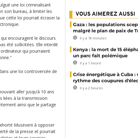
gué une loi criminalisant
lon son bureau, à limiter les
VOUS AIMEREZ AUSSI
ue cette loi pourrait écraser la
ctronique.
Gaza : les populations sce
malgré le plan de paix de 
ns qui encouragent le discours
Il y a 18 minutes
 été sollicitées. Elle interdit
Kenya : la mort de 15 éléph
 ordinateur qui pourraient
un parc fait polémique
onne."
Il y a 1 heure
 dans une loi controversée de
Crise énergétique à Cuba : 
rythme des coupures d'élec
Il y a 2 heures
ouvant aller jusqu’à 10 ans
 liées à la transmission
tement ainsi que le partage
.
 exhorté Museveni à opposer
erté de la presse et pourrait
alistes et leurs sources.