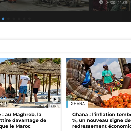
04/08 - 11:39
GHANA
01:01
 : au Maghreb, la
Ghana : l’inflation tomb
attire davantage de
%, un nouveau signe de
 que le Maroc
redressement économi