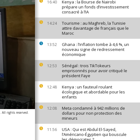
Kenya : la Bourse de Nairobi
16:40
prépare un fonds d’investissement
consacré à l’IA
Tourisme : au Maghreb, la Tunisie
14:24
attire davantage de français que le
Maroc
Ghana : l’inflation tombe à 4,6 %, un
13:52
nouveau signe de redressement
économique
Sénégal : trois TikTokeurs
12:53
emprisonnés pour avoir critiqué le
président Faye
Kenya : un fauteuil roulant
12:48
écologique et abordable pour les
enfants
Meta condamné à 942 millions de
12:08
All rights reserved.
dollars pour non protection des
mineurs
USA : Qui est Abdul El-Sayed,
11:56
l’Américano-Égyptien qui bouscule
les démocrates ?