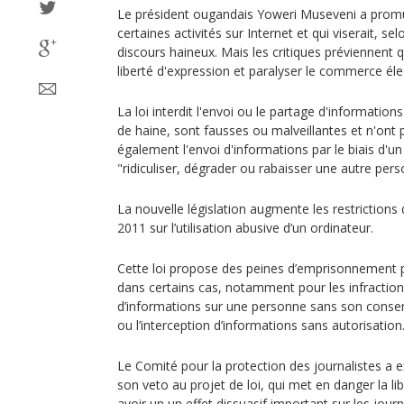
Le président ougandais Yoweri Museveni a promul
certaines activités sur Internet et qui viserait, se
discours haineux. Mais les critiques préviennent q
liberté d'expression et paralyser le commerce éle
La loi interdit l'envoi ou le partage d'informatio
de haine, sont fausses ou malveillantes et n'ont pas
également l'envoi d'informations par le biais d'un
"ridiculiser, dégrader ou rabaisser une autre pers
La nouvelle législation augmente les restrictions
2011 sur l’utilisation abusive d’un ordinateur.
Cette loi propose des peines d’emprisonnement p
dans certains cas, notamment pour les infractions
d’informations sur une personne sans son consen
ou l’interception d’informations sans autorisation
Le Comité pour la protection des journalistes a
son veto au projet de loi, qui met en danger la lib
avoir un un effet dissuasif important sur les journ