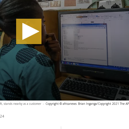
ft, stands nearby as a customer
-
Copyright © africanews
Brian Inganga/Copyright 2021 The AP. 
024