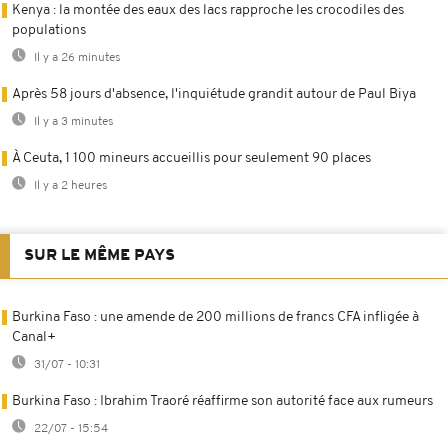
Kenya : la montée des eaux des lacs rapproche les crocodiles des
populations
Il y a 26 minutes
Après 58 jours d'absence, l'inquiétude grandit autour de Paul Biya
Il y a 3 minutes
À Ceuta, 1 100 mineurs accueillis pour seulement 90 places
Il y a 2 heures
SUR LE MÊME PAYS
Burkina Faso : une amende de 200 millions de francs CFA infligée à
Canal+
31/07 - 10:31
Burkina Faso : Ibrahim Traoré réaffirme son autorité face aux rumeurs
22/07 - 15:54