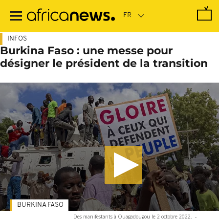
Passer
au
contenu
principal
INFOS
Burkina Faso : une messe pour
désigner le président de la transition
BURKINA FASO
Des manifestants à Ouagadougou le 2 octobre 2022.
-