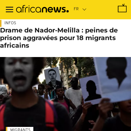
Passer
au
contenu
principal
INFOS
Drame de Nador-Melilla : peines de
prison aggravées pour 18 migrants
africains
MIGRANTS