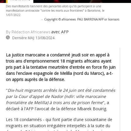
Des manifestants tiennent des pancartes alors qu'ils participent à une
manifestation antiraciste "contre les morts aux frontières" à Barcelone, le
1/07/2022.
-
Copyright © africanews
PAU BARRENA/AFP or licensors
avec AFP
By Rédaction Africanews
Dernière MAJ:
13/08/2024
La justice marocaine a condamné jeudi soir en appel à
trois ans d'emprisonnement 18 migrants africains ayant
pris part à la tentative meurtrière d'entrée en force fin juin
dans l'enclave espagnole de Melilla (nord du Maroc), a-t-
on appris auprès de la défense.
"
Dix-huit migrants arrêtés le 24 juin ont été condamnés
par la Cour d'appel de Nador (ndlr: ville marocaine
frontalière de Melilla) à trois ans de prison ferme
", a
déclaré à l'AFP l'avocat de la défense Mbarek Bouirig.
Les 18 condamnés - qui font partie d'une soixantaine de
migrants en situation irrégulière interpellés à la suite du