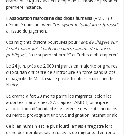
drame du 24 juin - avaient écopé de 11 mois de prison en
première instance.
L'
Association marocaine des droits humains
(AMDH) a
dénoncé dans un tweet "
un système judiciaire répressif
"
à l'issue du jugement.
Ces migrants étaient poursuivis pour "
entrée illégale sur
le sol marocain
", "
violence contre agents de la force
publique
", "attroupement armé" et "refus d'obtempérer".
Le 24 juin, près de 2 000 migrants en majorité originaires
du Soudan ont tenté de s'introduire en force dans la cité
espagnole de Melilla via le poste-frontière marocain de
Nador.
Le drame a fait 23 morts parmi les migrants, selon les
autorités marocaines, 27, d'après l'AMDH, principale
association indépendante de défense des droits humains
au Maroc, provoquant une vive indignation internationale.
Ce bilan humain est le plus lourd jamais enregistré lors
d'une des nombreuses tentatives de migrants d'entrer à