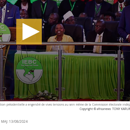
ection présidentielle a engendré de vives tensions au sein même de la Commission électorale indé
Copyright © africanews
TONY KARUMB
 MAJ:
13/08/2024