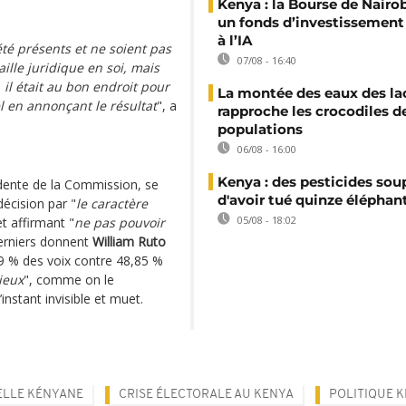
Kenya : la Bourse de Nairo
un fonds d’investissement
à l’IA
été présents et ne soient pas
07/08 - 16:40
aille juridique en soi, mais
il était au bon endroit pour
La montée des eaux des la
el en annonçant le résultat
", a
rapproche les crocodiles d
populations
06/08 - 16:00
Kenya : des pesticides so
idente de la Commission, se
d'avoir tué quinze éléphan
écision par "
le caractère
05/08 - 18:02
t affirmant "
ne pas pouvoir
derniers donnent
William Ruto
49 % des voix contre 48,85 %
ieux
", comme on le
stant invisible et muet.
ELLE KÉNYANE
CRISE ÉLECTORALE AU KENYA
POLITIQUE 