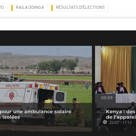
TO
RAILA ODINGA
RÉSULTATS D'ÉLECTIONS
00:59
 pour une ambulance solaire
Kenya : des
 isolées
de l'apparei
22/07 - 17:12