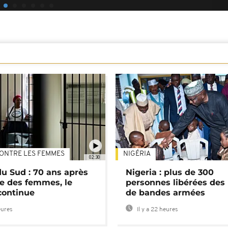
ONTRE LES FEMMES
NIGÉRIA
02:30
du Sud : 70 ans après
Nigeria : plus de 300
e des femmes, le
personnes libérées des
continue
de bandes armées
eures
Il y a 22 heures