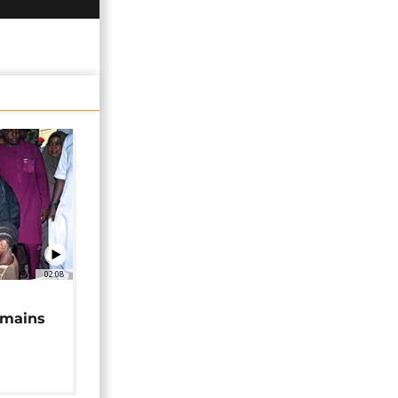
02:08
 mains