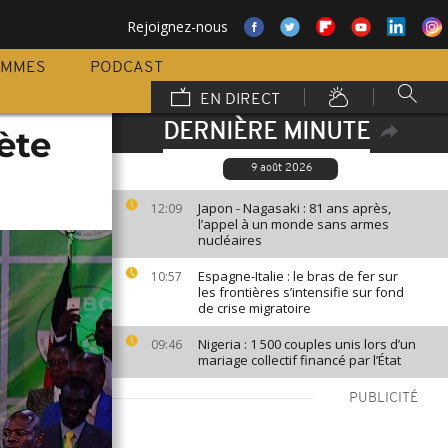
Rejoignez-nous
AMMES
PODCAST
EN DIRECT
DERNIÈRE MINUTE
ète
9 août 2026
Japon - Nagasaki : 81 ans après,
12:09
l’appel à un monde sans armes
nucléaires
Espagne-Italie : le bras de fer sur
10:57
les frontières s’intensifie sur fond
de crise migratoire
Nigeria : 1 500 couples unis lors d’un
09:46
mariage collectif financé par l’État
PUBLICITÉ