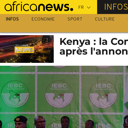
Passer
INFO
au
contenu
INFOS
ECONOMIE
SPORT
CULTURE
principal
Kenya : la Co
après l'annon