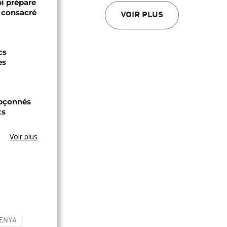
bi prépare
 consacré
VOIR PLUS
cs
es
upçonnés
ts
Voir plus
KENYA