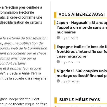
à l’élection présidentielle a
Commission électorale
VOUS AIMEREZ AUSSI
ats. Si celle-ci confirme une
désolidarisation de certains
Japon - Nagasaki : 81 ans a
l’appel à un monde sans a
nucléaires
e le système de transmission
Il y a 1 heure
u, avec une publication de
Espagne-Italie : le bras de f
 portail web de la Commission
frontières s’intensifie sur 
ent préoccupés par le chaos
crise migratoire
 Bomas ainsi que par la
Il y a 2 heures
conduit certains
e et à publier leur propre
Nigeria : 1 500 couples unis
els
", a déclaré
Anne Ireri
, la
mariage collectif financé pa
t de la société civile kenyane
Il y a 3 heures
rgane indépendant qui ont
SUR LE MÊME PAYS
e coup de théâtre risque de faire