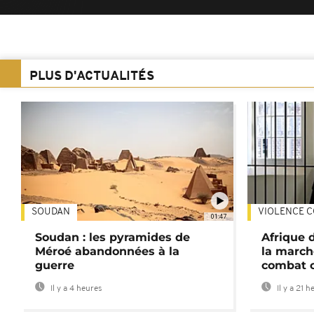
PLUS D'ACTUALITÉS
SOUDAN
VIOLENCE C
01:47
Soudan : les pyramides de
Afrique 
Méroé abandonnées à la
la march
guerre
combat 
Il y a 4 heures
Il y a 21 h