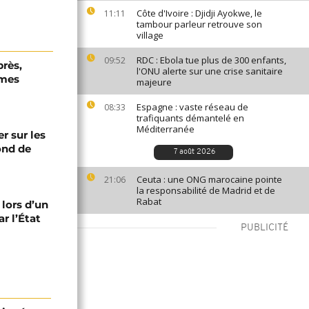
Côte d'Ivoire : Djidji Ayokwe, le
11:11
tambour parleur retrouve son
village
RDC : Ebola tue plus de 300 enfants,
09:52
près,
l'ONU alerte sur une crise sanitaire
rmes
majeure
Espagne : vaste réseau de
08:33
trafiquants démantelé en
Méditerranée
er sur les
fond de
7 août 2026
Ceuta : une ONG marocaine pointe
21:06
la responsabilité de Madrid et de
Rabat
 lors d’un
r l’État
PUBLICITÉ