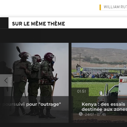
WILLIAM RU
SUR LE MÊME THÈME
01:51
ce poursuivi pour "outrage"
Kenya : des essais
destinée aux zones
24/07 - 07:46