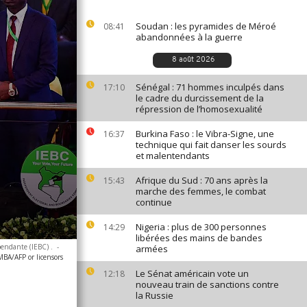
Soudan : les pyramides de Méroé
08:41
abandonnées à la guerre
8 août 2026
Sénégal : 71 hommes inculpés dans
17:10
le cadre du durcissement de la
répression de l’homosexualité
Burkina Faso : le Vibra-Signe, une
16:37
technique qui fait danser les sourds
et malentendants
Afrique du Sud : 70 ans après la
15:43
marche des femmes, le combat
continue
Nigeria : plus de 300 personnes
14:29
libérées des mains de bandes
pendante (IEBC) .
-
armées
A/AFP or licensors
Le Sénat américain vote un
12:18
nouveau train de sanctions contre
la Russie