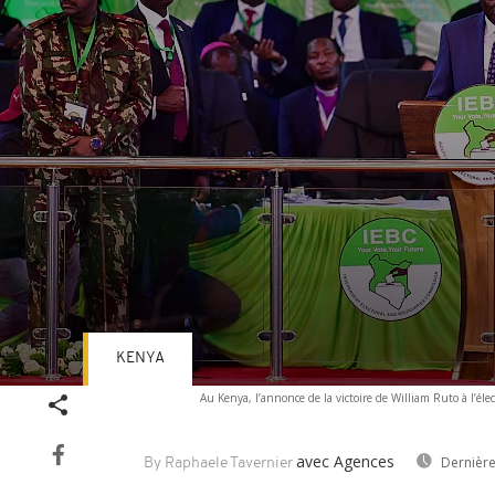
KENYA
Volume
Au Kenya, l’annonce de la victoire de William Ruto à l’él
90%
avec Agences
Dernière
By Raphaele Tavernier