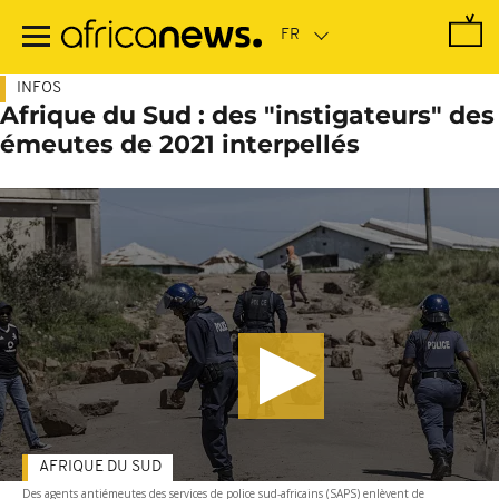
Passer
au
contenu
principal
INFOS
Afrique du Sud : des "instigateurs" des
émeutes de 2021 interpellés
AFRIQUE DU SUD
Des agents antiémeutes des services de police sud-africains (SAPS) enlèvent de