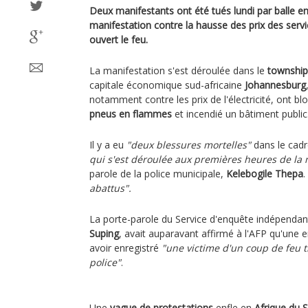
Deux manifestants ont été tués lundi par balle en
manifestation contre la hausse des prix des servic
ouvert le feu.
La manifestation s'est déroulée dans le
township
capitale économique sud-africaine
Johannesburg
notamment contre les prix de l'électricité, ont b
pneus en flammes
et incendié un bâtiment public
Il y a eu
"deux blessures mortelles"
dans le cad
qui s'est déroulée aux premières heures de la
parole de la police municipale,
Kelebogile Thepa
.
abattus".
La porte-parole du Service d'enquête indépendant 
Suping
, avait auparavant affirmé à l'AFP qu'une 
avoir enregistré
"une victime d'un coup de feu 
police"
.
Une
vague de protestations
enfle en
Afrique du 