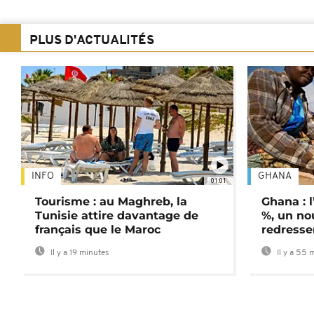
PLUS D'ACTUALITÉS
INFO
GHANA
01:01
Tourisme : au Maghreb, la
Ghana : l
Tunisie attire davantage de
%, un no
français que le Maroc
redress
Il y a 19 minutes
Il y a 55 