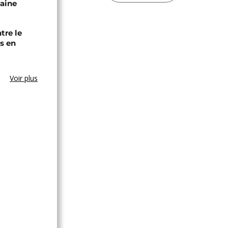
caine
tre le
s en
Voir plus