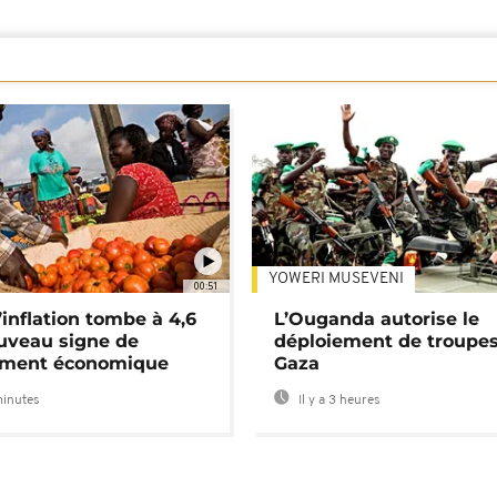
YOWERI MUSEVENI
00:51
’inflation tombe à 4,6
L’Ouganda autorise le
uveau signe de
déploiement de troupes
ement économique
Gaza
minutes
Il y a 3 heures