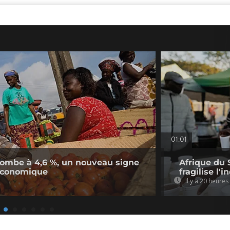
01:01
n tombe à 4,6 %, un nouveau signe
Afrique du 
économique
fragilise l'i
Il y a 20 heures