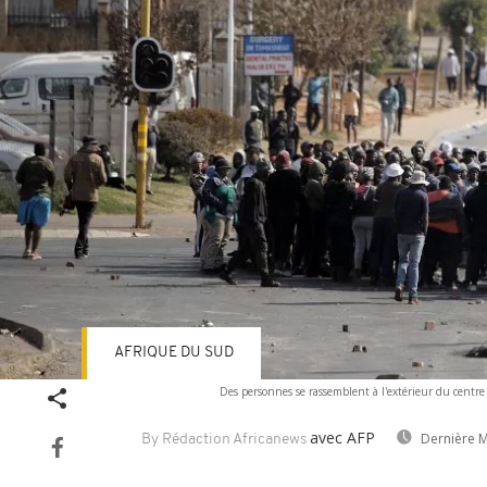
AFRIQUE DU SUD
Des personnes se rassemblent à l'extérieur du centre 
avec AFP
Dernière M
By Rédaction Africanews