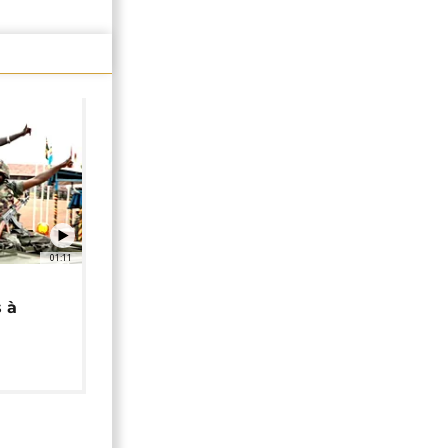
01:11
 à