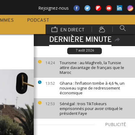
Rejoignez-nous
AMMES
PODCAST
EN DIRECT
DERNIÈRE MINUTE
7 août 2026
Tourisme : au Maghreb, la Tunisie
14:24
attire davantage de français que le
Maroc
Ghana : l’inflation tombe à 4,6 %, un
13:52
nouveau signe de redressement
économique
Sénégal : trois TikTokeurs
12:53
emprisonnés pour avoir critiqué le
président Faye
PUBLICITÉ