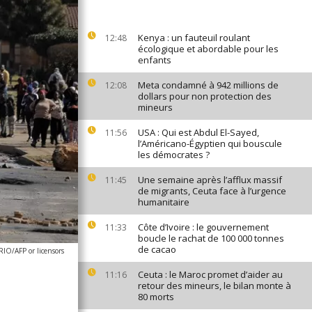
Kenya : un fauteuil roulant
12:48
écologique et abordable pour les
enfants
Meta condamné à 942 millions de
12:08
dollars pour non protection des
mineurs
USA : Qui est Abdul El-Sayed,
11:56
l’Américano-Égyptien qui bouscule
les démocrates ?
Une semaine après l’afflux massif
11:45
de migrants, Ceuta face à l’urgence
humanitaire
Côte d’Ivoire : le gouvernement
11:33
boucle le rachat de 100 000 tonnes
de cacao
O/AFP or licensors
Ceuta : le Maroc promet d’aider au
11:16
retour des mineurs, le bilan monte à
80 morts