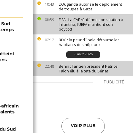
L’Ouganda autorise le déploiement
10:43
de troupes à Gaza
FIFA : La CAF réaffirme son soutien à
08:59
u Sud
Infantino, l’UEFA maintient son
boycott
ntemps
RDC : la peur d’Ebola détourne les
07:17
habitants des hôpitaux
atteint
6 août 2026
ans
Bénin : l'ancien président Patrice
22:48
Talon élu à la tête du Sénat
PUBLICITÉ
-africain
talents
VOIR PLUS
e du Sud