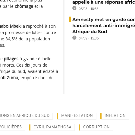
appelle à une réponse afri
e par le
chômage
et la
05/08 - 18:38
Amnesty met en garde con
harcèlement anti-immigré
habo Mbeki
a reproché à son
Afrique du Sud
sa promesse de lutter contre
he 34,5% de la population
04/08 - 15:35
es.
de
pillages
à grande échelle
0 morts. Ces dix jours de
frique du Sud, avaient éclaté à
cob Zuma
, empêtré dans de
IONS EN AFRIQUE DU SUD
MANIFESTATION
INFLATION
POLICIÈRES
CYRIL RAMAPHOSA
CORRUPTION