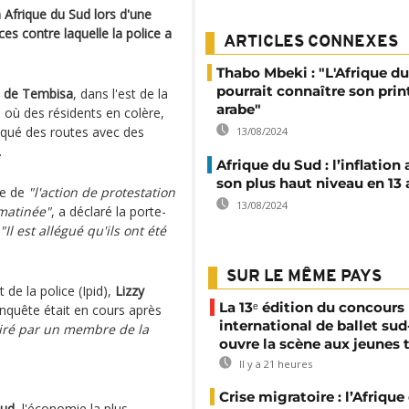
 Afrique du Sud lors d'une
es contre laquelle la police a
ARTICLES CONNEXES
Thabo Mbeki : "L'Afrique d
pourrait connaître son pri
 de Tembisa
, dans l'est de la
arabe"
, où des résidents en colère,
loqué des routes avec des
13/08/2024
.
Afrique du Sud : l’inflation 
son plus haut niveau en 13 
re de
"l'action de protestation
13/08/2024
 matinée"
, a déclaré la porte-
"Il est allégué qu'ils ont été
SUR LE MÊME PAYS
de la police (Ipid),
Lizzy
La 13ᵉ édition du concours
enquête était en cours après
international de ballet sud
tiré par un membre de la
ouvre la scène aux jeunes 
Il y a 21 heures
Crise migratoire : l’Afriqu
Sud
, l'économie la plus