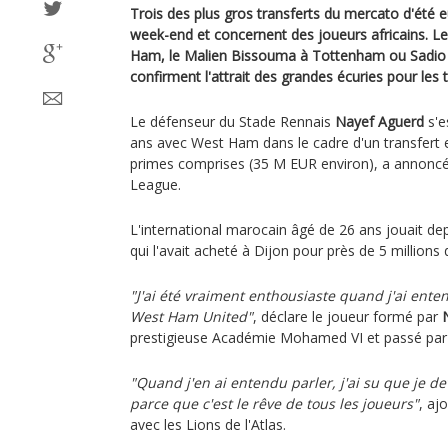
Trois des plus gros transferts du mercato d'été 
week-end et concernent des joueurs africains. 
Ham, le Malien Bissouma à Tottenham ou Sadio 
confirment l'attrait des grandes écuries pour les 
Le défenseur du Stade Rennais
Nayef Aguerd
s'e
ans avec West Ham dans le cadre d'un transfert e
primes comprises (35 M EUR environ), a annoncé 
League.
L'international marocain âgé de 26 ans jouait de
qui l'avait acheté à Dijon pour près de 5 millions 
"J'ai été vraiment enthousiaste quand j'ai enten
West Ham United"
, déclare le joueur formé par
prestigieuse Académie Mohamed VI et passé par
"Quand j'en ai entendu parler, j'ai su que je de
parce que c'est le rêve de tous les joueurs"
, aj
avec les Lions de l'Atlas.