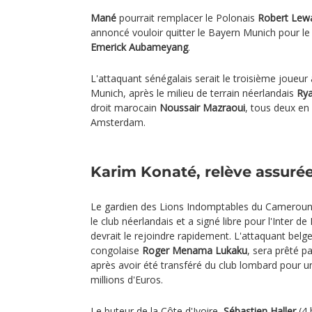
Mané
pourrait remplacer le Polonais
Robert Lew
annoncé vouloir quitter le Bayern Munich pour l
Emerick Aubameyang
.
L'attaquant sénégalais serait le troisième joueur
Munich, après le milieu de terrain néerlandais
Ry
droit marocain
Noussair Mazraoui
, tous deux en
Amsterdam.
Karim Konaté, relève assuré
Le gardien des Lions Indomptables du Camerou
le club néerlandais et a signé libre pour l'Inter d
devrait le rejoindre rapidement. L'attaquant belge,
congolaise
Roger Menama Lukaku
, sera prêté p
après avoir été transféré du club lombard pour 
millions d'Euros.
Le buteur de la Côte d'Ivoire,
Sébastien Haller
(4 