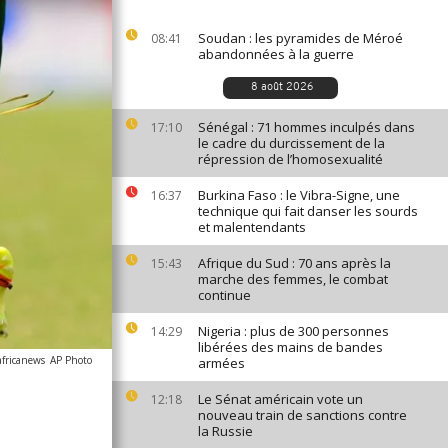
Soudan : les pyramides de Méroé
08:41
abandonnées à la guerre
8 août 2026
Sénégal : 71 hommes inculpés dans
17:10
le cadre du durcissement de la
répression de l’homosexualité
Burkina Faso : le Vibra-Signe, une
16:37
technique qui fait danser les sourds
et malentendants
Afrique du Sud : 70 ans après la
15:43
marche des femmes, le combat
continue
Nigeria : plus de 300 personnes
14:29
libérées des mains de bandes
africanews
AP Photo
armées
Le Sénat américain vote un
12:18
nouveau train de sanctions contre
la Russie