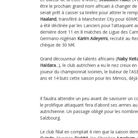
être le prochain grand nom africain à changer d
serait prêt à casser sa tirelire pour attirer le rem
Haaland
, transféré à Manchester City pour 60M€
a été déclinée par les Lanciers pour l'attaquant a
dernière dont 11 en 8 matches de Ligue des Ca
Germano-nigérian
Karim Adeyemi
, recruté au Re
chèque de 30 M€.
Grand découvreur de talents africains (
Naby Keit
Haïdara
...), le club autrichien a eu le nez creux en
joueur du championnat ivoirien, le buteur de l'A
ans et 14 buts cette saison pour les Mimos, déjà
Il faudra attendre un peu avant de savourer un c
le prolifique attaquant fera d'abord ses armes au
autrichienne. Un passage obligé pour les nombreu
Salzbourg.
Le club filial en comptait 6 rien que la saison der