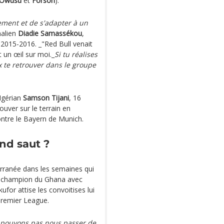
Owusu
et
Forson
).
ement et de s'adapter à un
malien
Diadie Samassékou
,
n 2015-2016. _"Red Bull venait
t un œil sur moi._
Si tu réalises
 te retrouver dans le groupe
Igérian
Samson Tijani
, 16
ouver sur le terrain en
ontre le Bayern de Munich.
and saut ?
erranée dans les semaines qui
, champion du Ghana avec
for attise les convoitises lui
 Premier League.
 pouvons pas nous passer de