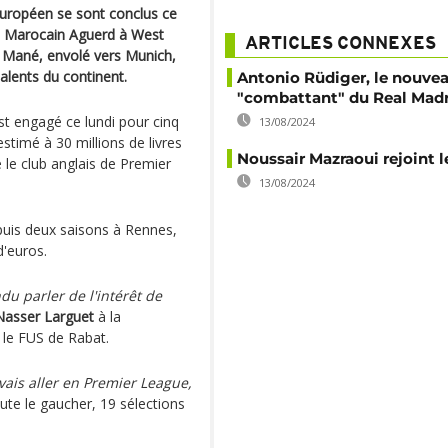
européen se sont conclus ce
Le Marocain Aguerd à West
ARTICLES CONNEXES
Mané, envolé vers Munich,
talents du continent.
Antonio Rüdiger, le nouve
"combattant" du Real Mad
st engagé ce lundi pour cinq
13/08/2024
stimé à 30 millions de livres
Noussair Mazraoui rejoint 
le club anglais de Premier
13/08/2024
puis deux saisons à Rennes,
d'euros.
du parler de l'intérêt de
Nasser Larguet
à la
 le FUS de Rabat.
vais aller en Premier League,
oute le gaucher, 19 sélections