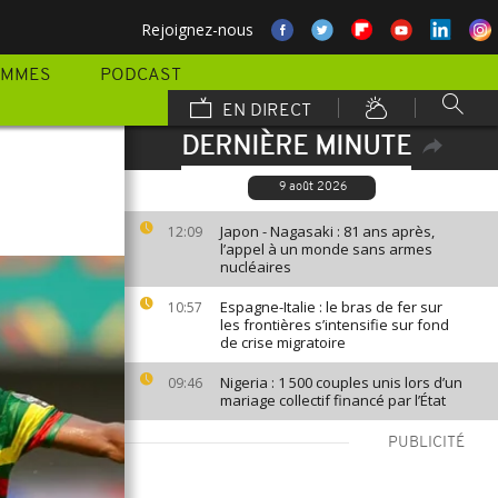
Rejoignez-nous
AMMES
PODCAST
EN DIRECT
DERNIÈRE MINUTE
9 août 2026
Japon - Nagasaki : 81 ans après,
12:09
l’appel à un monde sans armes
nucléaires
Espagne-Italie : le bras de fer sur
10:57
les frontières s’intensifie sur fond
de crise migratoire
Nigeria : 1 500 couples unis lors d’un
09:46
mariage collectif financé par l’État
PUBLICITÉ