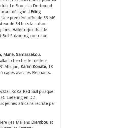
e club. Le Borussia Dortmund
plaçant désigné d'
Erling
. Une première offre de 33 M€
uteur de 34 buts la saison
mpions.
Haller
rejoindrait le
d Bull Salzbourg contre un
a, Mané, Samassékou,
 allant chercher le meilleur
SEC Abidjan,
Karim Konaté
, 18
 5 capes avec les Eléphants.
ocktail KoKa-Red Bull puisque
 FC Liefering en D2
x jeunes africains recruté par
nière (les Maliens
Diambou
et