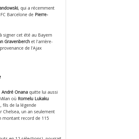
andowski
, qui a récemment
e FC Barcelone de
Pierre-
 à signer cet été au Bayern
an Gravenberch
et l'arrière-
 provenance de l'Ajax
e
n
André Onana
quitte lui aussi
e Milan où
Romelu Lukaku
 fils de la légende
ar Chelsea, un an seulement
un montant record de 115
buts en 12 sélections), pourrait