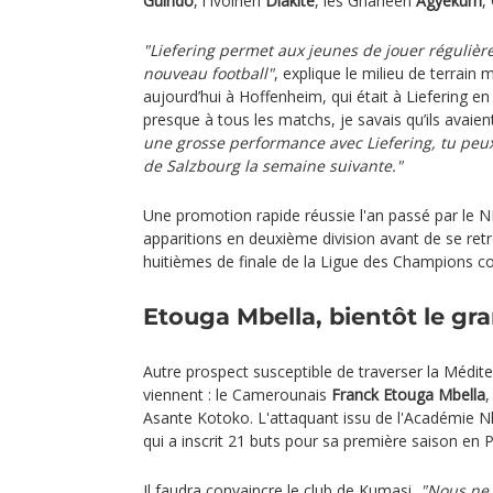
Guindo
, l'Ivoirien
Diakité
, les Ghanéen
Agyekum
,
"Liefering permet aux jeunes de jouer régulièr
nouveau football"
, explique le milieu de terrain 
aujourd’hui à Hoffenheim, qui était à Liefering e
presque à tous les matchs, je savais qu’ils avaien
une grosse performance avec Liefering, tu peux
de Salzbourg la semaine suivante."
Une promotion rapide réussie l'an passé par le N
apparitions en deuxième division avant de se retr
huitièmes de finale de la Ligue des Champions c
Etouga Mbella, bientôt le gr
Autre prospect susceptible de traverser la Médit
viennent : le Camerounais
Franck Etouga Mbella
Asante Kotoko. L'attaquant issu de l'Académie Nku
qui a inscrit 21 buts pour sa première saison en
Il faudra convaincre le club de Kumasi,
"Nous ne