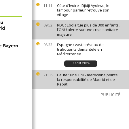
Côte d'Ivoire : Djidji Ayokwe, le
11:11
tambour parleur retrouve son
village
au
RDC : Ebola tue plus de 300 enfants,
09:52
rid
l'ONU alerte sur une crise sanitaire
majeure
Espagne : vaste réseau de
08:33
le Bayern
trafiquants démantelé en
Méditerranée
7 août 2026
Ceuta : une ONG marocaine pointe
21:06
la responsabilité de Madrid et de
Rabat
PUBLICITÉ