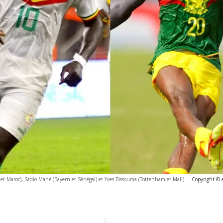
t Maroc), Sadio Mané (Bayern et Sénégal) et Yves Bissouma (Tottenham et Mali)
-
Copyright © 